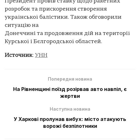
Президент провів ставку щодо ракетних
розробок та прискорення створення
української балістики. Також обговорили
ситуацію на
Донеччині та продовження дій на території
Курської і Бєлгородської областей.
Источник
:
УНН
Попередня новина
На Рівненщині поїзд розірвав авто навпіл, є
жертви
Наступна новина
У Харкові пролунав вибух: місто атакують
ворожі безпілотники