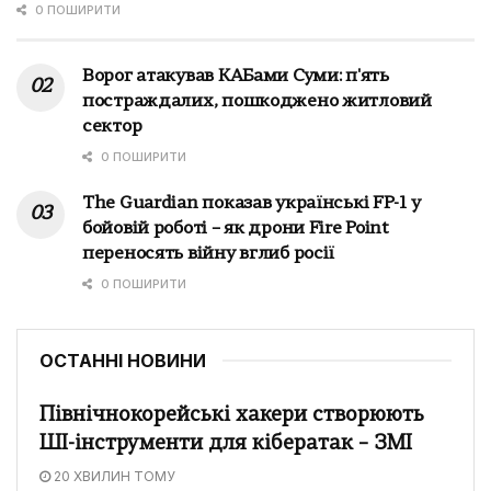
0 ПОШИРИТИ
Ворог атакував КАБами Суми: п'ять
постраждалих, пошкоджено житловий
сектор
0 ПОШИРИТИ
The Guardian показав українські FP-1 у
бойовій роботі – як дрони Fire Point
переносять війну вглиб росії
0 ПОШИРИТИ
ОСТАННІ НОВИНИ
Північнокорейські хакери створюють
ШІ-інструменти для кібератак – ЗМІ
20 ХВИЛИН ТОМУ