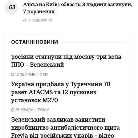
Атака на Київ і область: 3 людини загинули,
7 поранених
0 ПОШИРИТИ
ОСТАННІ НОВИНИ
росіяни стягнули під москву три кола
ППО – Зеленський
12 ХВИЛИН ТОМУ
Україна придбала у Туреччини 70
ракет ATACMS та 12 пускових
установок M270
25 ХВИЛИН ТОМУ
Зеленський закликав захистити
виробництво антибалістичного щита
Freyja від російських ударів – відео