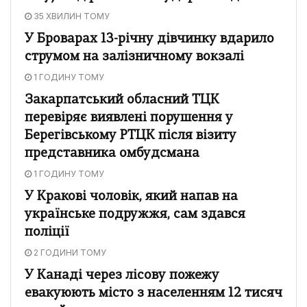
35 ХВИЛИН ТОМУ
У Броварах 13-річну дівчинку вдарило
струмом на залізничному вокзалі
1 ГОДИНУ ТОМУ
Закарпатський обласний ТЦК
перевіряє виявлені порушення у
Берегівському РТЦК після візиту
представника омбудсмана
1 ГОДИНУ ТОМУ
У Кракові чоловік, який напав на
українське подружжя, сам здався
поліції
2 ГОДИНИ ТОМУ
У Канаді через лісову пожежу
евакуюють місто з населенням 12 тисяч