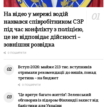
На відео у мережі водій
назвався співробітником СЗР
під час конфлікту з поліцією,
це не відповідає дійсності –
зовнішня розвідка
0 ПОШИРИТИ
Вступ-2026: майже 213 тис. вступників
отримали рекомендації до вишів, понад
третина – на бюджет
0 ПОШИРИТИ
"Це врятує багато життів": Зеленський
обговорив із лідером Фінляндії захист від
балістики для України