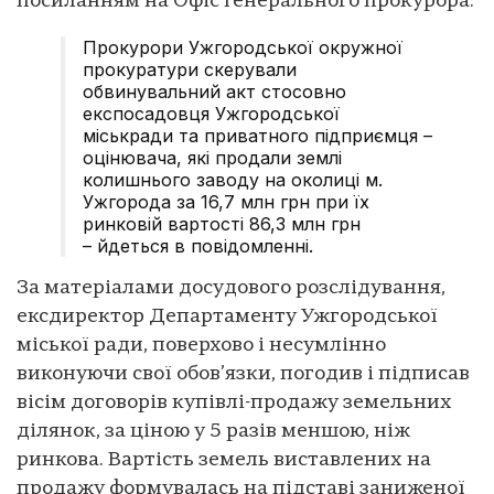
посиланням на Офіс Генерального прокурора.
Прокурори Ужгородської окружної
прокуратури скерували
обвинувальний акт стосовно
експосадовця Ужгородської
міськради та приватного підприємця –
оцінювача, які продали землі
колишнього заводу на околиці м.
Ужгорода за 16,7 млн грн при їх
ринковій вартості 86,3 млн грн
– йдеться в повідомленні.
За матеріалами досудового розслідування,
ексдиректор Департаменту Ужгородської
міської ради, поверхово і несумлінно
виконуючи свої обов’язки, погодив і підписав
вісім договорів купівлі-продажу земельних
ділянок, за ціною у 5 разів меншою, ніж
ринкова. Вартість земель виставлених на
продажу формувалась на підставі заниженої