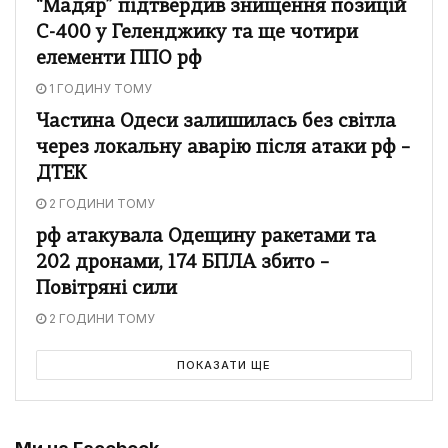
“Мадяр” підтвердив знищення позицій
С-400 у Геленджику та ще чотири
елементи ППО рф
1 ГОДИНУ ТОМУ
Частина Одеси залишилась без світла
через локальну аварію після атаки рф –
ДТЕК
2 ГОДИНИ ТОМУ
рф атакувала Одещину ракетами та
202 дронами, 174 БПЛА збито –
Повітряні сили
2 ГОДИНИ ТОМУ
ПОКАЗАТИ ЩЕ