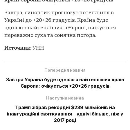
країн Європи: очікується +20+26 градусів
Завтра, синоптик прогнозує потепління в
Україні до +20+26 градусів. Країна буде
однією з найтепліших в Європі, очікується
переважно суха та сонячна погода.
Источник
:
УНН
Попередня новина
Завтра Україна буде однією з найтепліших країн
Європи: очікується +20+26 градусів
Наступна новина
Трамп зібрав рекордні $239 мільйонів на
інавгураційні святкування – удвічі більше, ніж у
2017 році