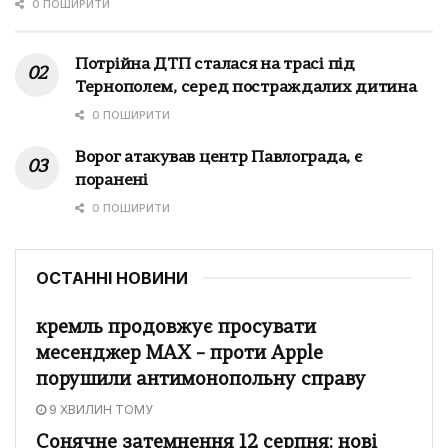
0 ПОШИРИТИ
Потрійна ДТП сталася на трасі під
Тернополем, серед постраждалих дитина
0 ПОШИРИТИ
Ворог атакував центр Павлограда, є
поранені
0 ПОШИРИТИ
ОСТАННІ НОВИНИ
кремль продовжує просувати
месенджер MAX – проти Apple
порушили антимонопольну справу
9 ХВИЛИН ТОМУ
Сонячне затемнення 12 серпня: нові