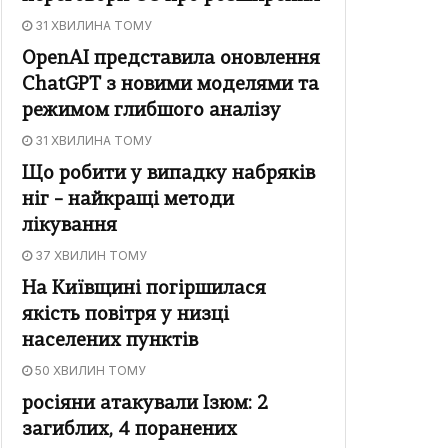
31 ХВИЛИНА ТОМУ
OpenAI представила оновлення
ChatGPT з новими моделями та
режимом глибшого аналізу
31 ХВИЛИНА ТОМУ
Що робити у випадку набряків
ніг – найкращі методи
лікування
37 ХВИЛИН ТОМУ
На Київщині погіршилася
якість повітря у низці
населених пунктів
50 ХВИЛИН ТОМУ
росіяни атакували Ізюм: 2
загиблих, 4 поранених