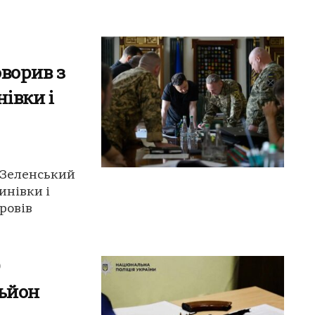
ворив з
івки і
: Зеленський
инівки і
ровів
0
льйон