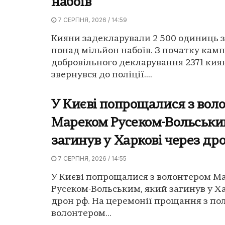
набоїв
7 СЕРПНЯ, 2026 / 14:59
Кияни задекларували 2 500 одиниць з
понад мільйон набоїв. З початку камп
добровільного декларування 2371 ки
звернувся до поліції....
У Києві попрощалися з вол
Мареком Русеком-Вольськи
загинув у Харкові через др
7 СЕРПНЯ, 2026 / 14:55
У Києві попрощалися з волонтером М
Русеком-Вольським, який загинув у Ха
дрон рф. На церемонії прощання з по
волонтером...