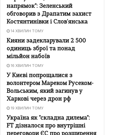
напрямок": Зеленський
обговорив з Драпатим захист
Костянтинівки і Слов'янська
14 ХВИЛИН ТОМУ
Кияни задекларували 2 500
одиниць зброї та понад
мільйон набоїв
16 ХВИЛИН ТОМУ
У Києві попрощалися з
волонтером Мареком Русеком-
Вольським, який загинув у
Харкові через дрон рф
19 ХВИЛИН ТОМУ
Україна як "складна дилема":
FT дізналося про внутрішні
переговори ЄС про розширення