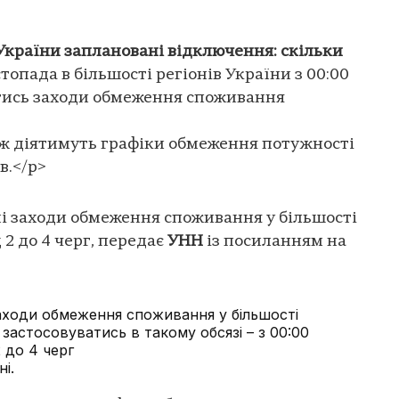
 України заплановані відключення: скільки
топада в більшості регіонів України з 00:00
атись заходи обмеження споживання
кож діятимуть графіки обмеження потужності
в.</p>
ні заходи обмеження споживання у більшості
 2 до 4 черг, передає
УНН
із посиланням на
заходи обмеження споживання у більшості
 застосовуватись в такому обсязі – з 00:00
2 до 4 черг
і.