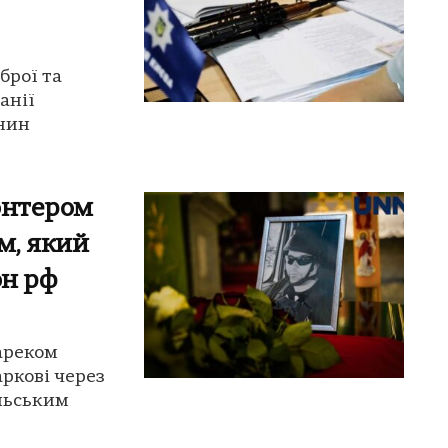
брої та
анії
янин
онтером
м, який
он рф
ареком
ркові через
льським