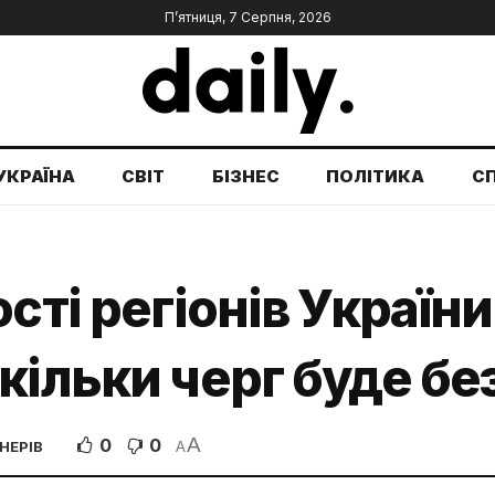
П’ятниця, 7 Серпня, 2026
УКРАЇНА
СВІТ
БІЗНЕС
ПОЛІТИКА
С
сті регіонів Україн
кільки черг буде без
A
0
0
НЕРІВ
A