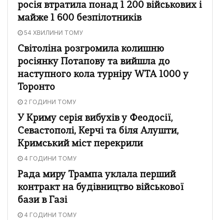
росія втратила понад 1 200 військових і
майже 1 600 безпілотників
54 ХВИЛИНИ ТОМУ
Світоліна розгромила колишню
росіянку Потапову та вийшла до
наступного кола турніру WTA 1000 у
Торонто
2 ГОДИНИ ТОМУ
У Криму серія вибухів у Феодосії,
Севастополі, Керчі та біля Алушти,
Кримський міст перекрили
4 ГОДИНИ ТОМУ
Рада миру Трампа уклала перший
контракт на будівництво військової
бази в Газі
4 ГОДИНИ ТОМУ