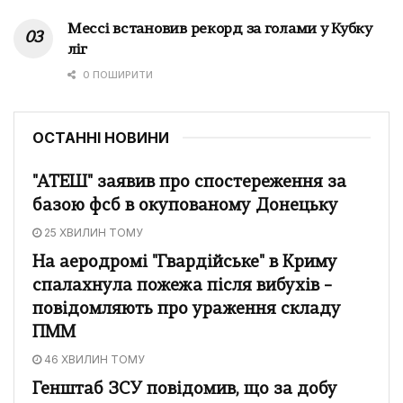
Мессі встановив рекорд за голами у Кубку
ліг
0 ПОШИРИТИ
ОСТАННІ НОВИНИ
"АТЕШ" заявив про спостереження за
базою фсб в окупованому Донецьку
25 ХВИЛИН ТОМУ
На аеродромі "Гвардійське" в Криму
спалахнула пожежа після вибухів –
повідомляють про ураження складу
ПММ
46 ХВИЛИН ТОМУ
Генштаб ЗСУ повідомив, що за добу