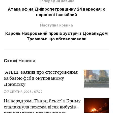
Попередня новина
Атака рф на Дніпропетровщину 24 вересня: є
поранені і загиблий
Наступна новина
Кароль Навроцький провів зустріч з Дональдом
Трампом: що обговорювали
Схожі
Новини
"АТЕШ" заявив про спостереження
за базою фсб в окупованому
Донецьку
7 СЕРПНЯ, 2026 / 07:27
На аеродромі "Гвардійське" в Криму
спалахнула пожежа після вибухів –