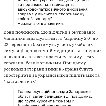
та подальшої мілітаризації та
військово-патріотичного виховання,
зокрема у військово-спортивному
таборі “авангард”
– зазначають аналітики.
Вони пояснюють, що підлітки з окупованої
Чаплинки відвідуватимуть “зарницу 2.0” до
22 вересня та братимуть участь у бойових
симуляціях, тактичній медицині та саперних
навчаннях, а також практикуватимуться у
керуванні безпілотниками. При цьому
російські ветерани війни в Україні будуть
спостерігати за українськими підлітками та
“наставляти їх”.
Голова окупаційної влади Запорізької
області євген балицький … повідомив,
що група курсантів “юнармії”
(національний рух молодих