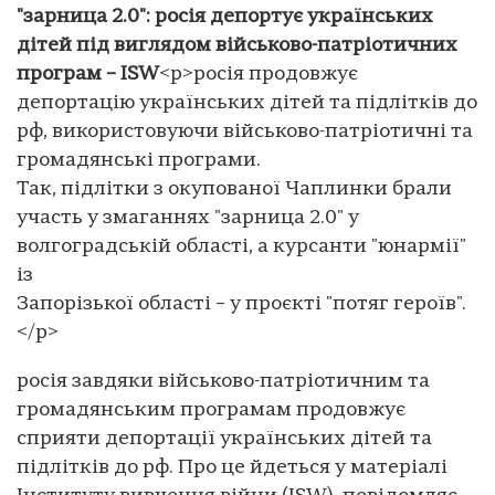
"зарница 2.0": росія депортує українських
дітей під виглядом військово-патріотичних
програм – ISW
<p>росія продовжує
депортацію українських дітей та підлітків до
рф, використовуючи військово-патріотичні та
громадянські програми.
Так, підлітки з окупованої Чаплинки брали
участь у змаганнях "зарница 2.0" у
волгоградській області, а курсанти "юнармії"
із
Запорізької області – у проєкті "потяг героїв".
</p>
росія завдяки військово-патріотичним та
громадянським програмам продовжує
сприяти депортації українських дітей та
підлітків до рф. Про це йдеться у матеріалі