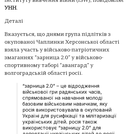
Інституту вивчення війни (ISW), повідомляє
УНН
.
Деталі
Вказується, що днями група підлітків з
окупованої Чаплинки Херсонської області
взяла участь у військово-патріотичних
змаганнях “зарница 2.0” у військово-
спортивному таборі “авангард” у
волгоградській області росії.
“зарница 2.0” – це відродження
військової гри радянських часів,
спрямованої на навчання молоді
базовим військовим навичкам, яку
росія використовувала в окупованій
Україні для русифікації та мілітаризації
українських дітей. росія також
використовує “зарницу 2.0” для
депортації українських дітей до росії