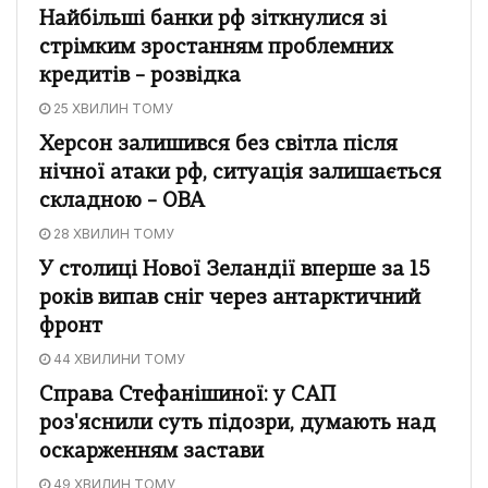
Найбільші банки рф зіткнулися зі
стрімким зростанням проблемних
кредитів – розвідка
25 ХВИЛИН ТОМУ
Херсон залишився без світла після
нічної атаки рф, ситуація залишається
складною – ОВА
28 ХВИЛИН ТОМУ
У столиці Нової Зеландії вперше за 15
років випав сніг через антарктичний
фронт
44 ХВИЛИНИ ТОМУ
Справа Стефанішиної: у САП
роз'яснили суть підозри, думають над
оскарженням застави
49 ХВИЛИН ТОМУ