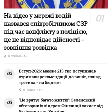
На відео у мережі водій
назвався співробітником СЗР
під час конфлікту з поліцією,
це не відповідає дійсності –
зовнішня розвідка
0 ПОШИРИТИ
Вступ-2026: майже 213 тис. вступників
отримали рекомендації до вишів, понад
третина – на бюджет
0 ПОШИРИТИ
"Це врятує багато життів": Зеленський
обговорив із лідером Фінляндії захист від
балістики для України