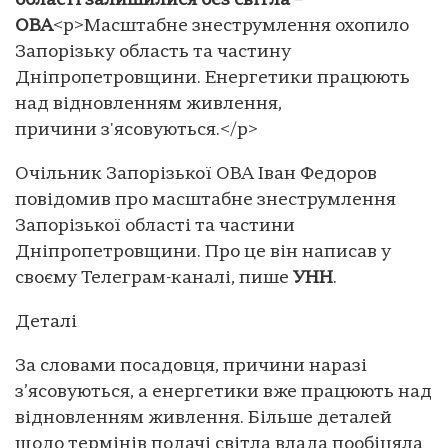
області залишилися без світла –
ОВА
<p>Масштабне знеструмлення охопило
Запорізьку область та частину
Дніпропетровщини. Енергетики працюють
над відновленням живлення,
причини з'ясовуються.</p>
Очільник Запорізької ОВА Іван Федоров
повідомив про масштабне знеструмлення
Запорізької області та частини
Дніпропетровщини. Про це він написав у
своєму Телеграм-каналі, пише
УНН
.
Деталі
За словами посадовця, причини наразі
з’ясовуються, а енергетики вже працюють над
відновленням живлення. Більше деталей
щодо термінів подачі світла влада пообіцяла