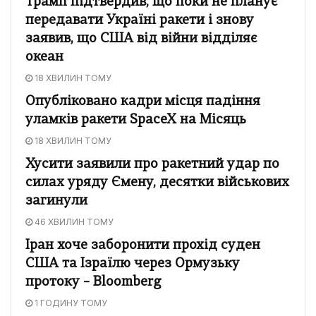
Трамп підтвердив, що поки не планує
передавати Україні ракети і знову
заявив, що США від війни відділяє
океан
18 ХВИЛИН ТОМУ
Опубліковано кадри місця падіння
уламків ракети SpaceX на Місяць
18 ХВИЛИН ТОМУ
Хусити заявили про ракетний удар по
силах уряду Ємену, десятки військових
загинули
46 ХВИЛИН ТОМУ
Іран хоче заборонити прохід суден
США та Ізраїлю через Ормузьку
протоку – Bloomberg
1 ГОДИНУ ТОМУ