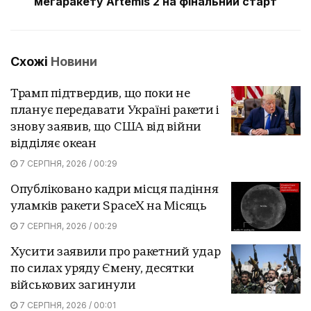
мегаракету Artemis 2 на фінальний старт
Схожі
Новини
Трамп підтвердив, що поки не
планує передавати Україні ракети і
знову заявив, що США від війни
відділяє океан
7 СЕРПНЯ, 2026 / 00:29
Опубліковано кадри місця падіння
уламків ракети SpaceX на Місяць
7 СЕРПНЯ, 2026 / 00:29
Хусити заявили про ракетний удар
по силах уряду Ємену, десятки
військових загинули
7 СЕРПНЯ, 2026 / 00:01