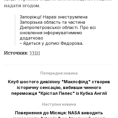
надати згодом.
Запоріжці! Наразі знеструмлена
Запорізька область та частина
Дніпропетровської області. Про всі
оновлення інформуватимемо
додатково
– йдеться у дописі Федорова.
Источник
:
УНН
Попередня новина
Клуб шостого дивізіону "Маклсфілд" створив
історичну сенсацію, вибивши чинного
переможця "Крістал Пелес" із Кубка Англії
Наступна новина
Повернення до Місяця: NASA виводить