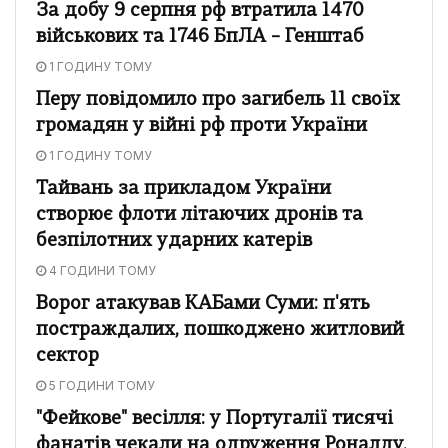
За добу 9 серпня рф втратила 1470
військових та 1746 БпЛА – Генштаб
1 ГОДИНУ ТОМУ
Перу повідомило про загибель 11 своїх
громадян у війні рф проти України
1 ГОДИНУ ТОМУ
Тайвань за прикладом України
створює флоти літаючих дронів та
безпілотних ударних катерів
4 ГОДИНИ ТОМУ
Ворог атакував КАБами Суми: п'ять
постраждалих, пошкоджено житловий
сектор
5 ГОДИНИ ТОМУ
"Фейкове" весілля: у Португалії тисячі
фанатів чекали на одруження Роналду,