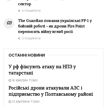
сектор
0 ПОШИРИТИ
The Guardian показав українські FP-1 у
бойовій роботі – як дрони Fire Point
переносять війну вглиб росії
0 ПОШИРИТИ
ОСТАННІ НОВИНИ
У рф фіксують атаку на НПЗ у
татарстані
19 ХВИЛИН ТОМУ
Російські дрони атакували АЗС і
підприємство у Полтавському районі
31 ХВИЛИНА ТОМУ