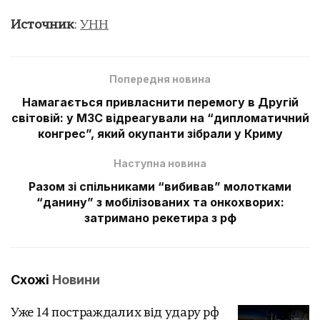
Источник
:
УНН
Попередня новина
Намагається привласнити перемогу в Другій
світовій: у МЗС відреагували на “дипломатичний
конгрес”, який окупанти зібрали у Криму
Наступна новина
Разом зі спільниками “вибивав” молотками
“данину” з мобілізованих та онкохворих:
затримано рекетира з рф
Схожі
Новини
Уже 14 постраждалих від удару рф