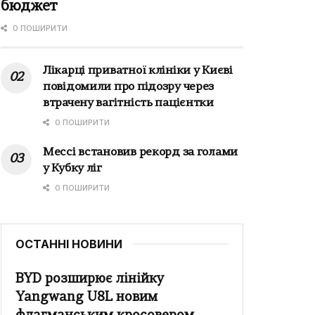
бюджет
0 ПОШИРИТИ
Лікарці приватної клініки у Києві
повідомили про підозру через
втрачену вагітність пацієнтки
0 ПОШИРИТИ
Мессі встановив рекорд за голами
у Кубку ліг
0 ПОШИРИТИ
ОСТАННІ НОВИНИ
BYD розширює лінійку
Yangwang U8L новим