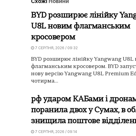
Схожі
Новини
BYD розширює лінійку Yan
U8L новим флагманським
кросовером
7 СЕРПНЯ, 2026 / 09:32
BYD розширює лінійку Yangwang U8L
флагманським кросовером. BYD запус
нову версію Yangwang U8L Premium Edi
чотирма...
рф ударом КАБами і дрона
поранила двох у Сумах, в об
знищила поштове відділен
7 СЕРПНЯ, 2026 / 09:14