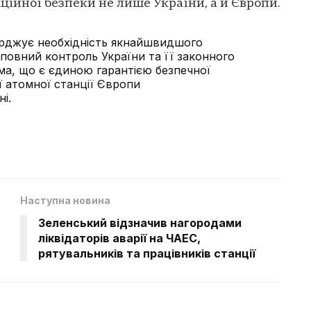
ційної безпеки не лише України, а й Європи.
ерджує необхідність якнайшвидшого
 повний контроль України та її законного
ма, що є єдиною гарантією безпечної
ї атомної станції Європи
і.
Наступна новина
Зеленський відзначив нагородами
ліквідаторів аварії на ЧАЕС,
рятувальників та працівників станції