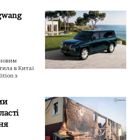
gwang
 новим
тила в Китаї
tion з
ми
ласті
ня