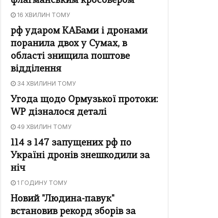
флагманським кросовером
16 ХВИЛИН ТОМУ
рф ударом КАБами і дронами
поранила двох у Сумах, в
області знищила поштове
відділення
34 ХВИЛИНИ ТОМУ
Угода щодо Ормузької протоки:
WP дізналося деталі
49 ХВИЛИН ТОМУ
114 з 147 запущених рф по
Україні дронів знешкодили за
ніч
1 ГОДИНУ ТОМУ
Новий "Людина-павук"
встановив рекорд зборів за