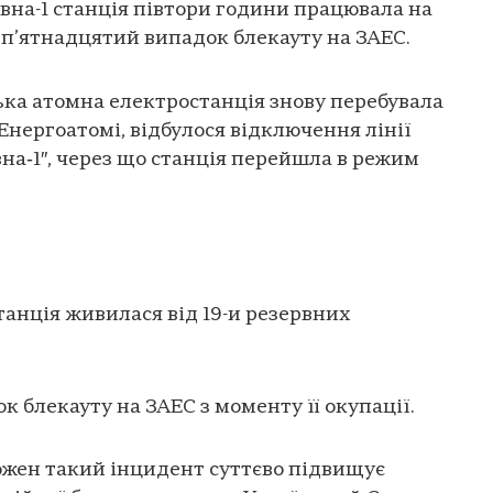
вна-1 станція півтори години працювала на
 п’ятнадцятий випадок блекауту на ЗАЕС.
зька атомна електростанція знову перебувала
 Енергоатомі, відбулося відключення лінії
а‑1″, через що станція перейшла в режим
анція живилася від 19-и резервних
к блекауту на ЗАЕС з моменту її окупації.
ожен такий інцидент суттєво підвищує