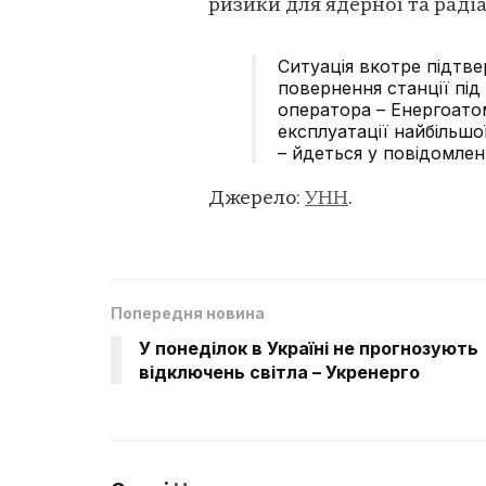
ризики для ядерної та радіа
Ситуація вкотре підтв
повернення станції під
оператора – Енергоато
експлуатації найбільшо
– йдеться у повідомленн
Джерело:
УНН
.
Попередня новина
У понеділок в Україні не прогнозують
відключень світла – Укренерго