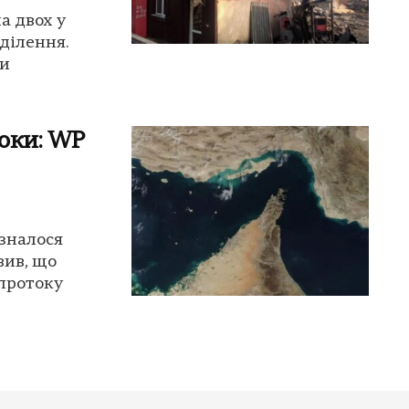
а двох у
ділення.
ми
оки: WP
зналося
вив, що
протоку