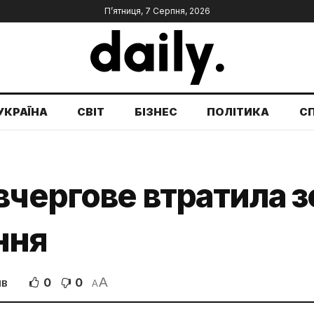
П’ятниця, 7 Серпня, 2026
УКРАЇНА
СВІТ
БІЗНЕС
ПОЛІТИКА
С
вчергове втратила 
ння
A
0
0
ІВ
A