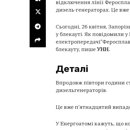
відключення лінії Фероспла
дизель-генераторах. Це вже
Сьогодні, 26 квітня, Запорі
у блекауті. Як повідомили у
електропередачі”Феросплавн
блекауту, пише
УНН.
Деталі
Впродовж півтори години ст
дизельгенераторів.
Це вже п’ятнадцятий випадо
У Енергоатомі кажуть, що к