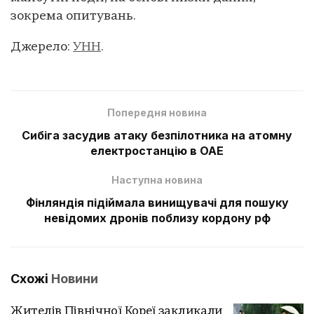
зокрема опитувань.
Джерело:
УНН
.
Попередня новина
Сибіга засудив атаку безпілотника на атомну
електростанцію в ОАЕ
Наступна новина
Фінляндія підіймала винищувачі для пошуку
невідомих дронів поблизу кордону рф
Схожі
Новини
Жителів Північної Кореї закликали