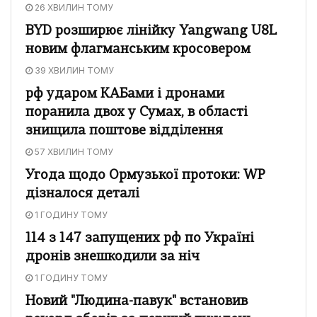
26 ХВИЛИН ТОМУ
BYD розширює лінійку Yangwang U8L
новим флагманським кросовером
39 ХВИЛИН ТОМУ
рф ударом КАБами і дронами
поранила двох у Сумах, в області
знищила поштове відділення
57 ХВИЛИН ТОМУ
Угода щодо Ормузької протоки: WP
дізналося деталі
1 ГОДИНУ ТОМУ
114 з 147 запущених рф по Україні
дронів знешкодили за ніч
1 ГОДИНУ ТОМУ
Новий "Людина-павук" встановив