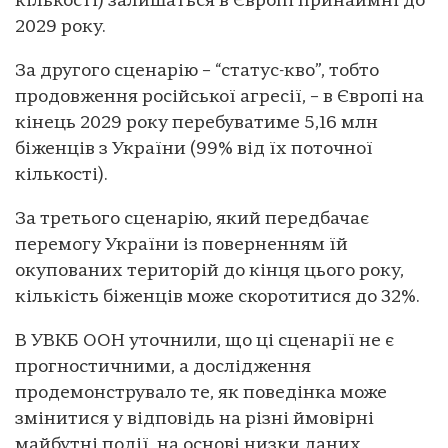
кількості) залишаться в Європі принаймні до
2029 року.
За другого сценарію – “статус-кво”, тобто
продовження російської агресії, – в Європі на
кінець 2029 року перебуватиме 5,16 млн
біженців з України (99% від їх поточної
кількості).
За третього сценарію, який передбачає
перемогу України із поверненням їй
окупованих територій до кінця цього року,
кількість біженців може скоротитися до 32%.
В УВКБ ООН уточнили, що ці сценарії не є
прогностичними, а дослідження
продемонструвало те, як поведінка може
змінитися у відповідь на різні ймовірні
майбутні події, на основі низки даних,