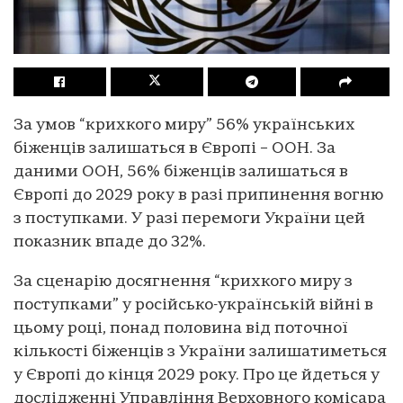
За умов “крихкого миру” 56% українських
біженців залишаться в Європі – ООН. За
даними ООН, 56% біженців залишаться в
Європі до 2029 року в разі припинення вогню
з поступками. У разі перемоги України цей
показник впаде до 32%.
За сценарію досягнення “крихкого миру з
поступками” у російсько-українській війні в
цьому році, понад половина від поточної
кількості біженців з України залишатиметься
у Європі до кінця 2029 року. Про це йдеться у
дослідженні Управління Верховного комісара