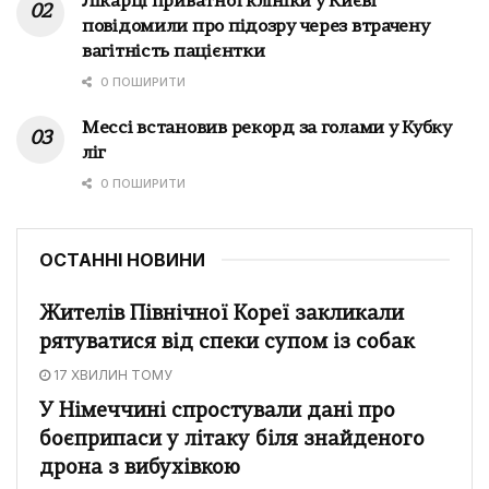
Лікарці приватної клініки у Києві
повідомили про підозру через втрачену
вагітність пацієнтки
0 ПОШИРИТИ
Мессі встановив рекорд за голами у Кубку
ліг
0 ПОШИРИТИ
ОСТАННІ НОВИНИ
Жителів Північної Кореї закликали
рятуватися від спеки супом із собак
17 ХВИЛИН ТОМУ
У Німеччині спростували дані про
боєприпаси у літаку біля знайденого
дрона з вибухівкою