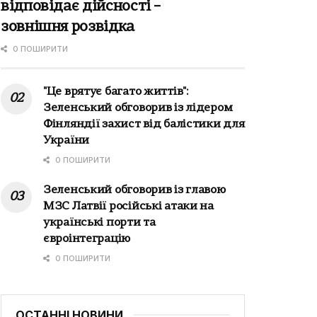
відповідає дійсності –
зовнішня розвідка
0 ПОШИРИТИ
"Це врятує багато життів":
Зеленський обговорив із лідером
Фінляндії захист від балістики для
України
0 ПОШИРИТИ
Зеленський обговорив із главою
МЗС Латвії російські атаки на
українські порти та
євроінтеграцію
0 ПОШИРИТИ
ОСТАННІ НОВИНИ