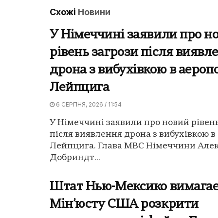
Схожі
Новини
У Німеччині заявили про н
рівень загрози після виявл
дрона з вибухівкою в аероп
Лейпцига
6 СЕРПНЯ, 2026 / 11:54
У Німеччині заявили про новий рівен
після виявлення дрона з вибухівкою в
Лейпцига. Глава МВС Німеччини Але
Добриндт...
Штат Нью-Мексико вимагає
Мін’юсту США розкрити