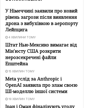
У Німеччині заявили про новий
рівень загрози після виявлення
дрона з вибухівкою в аеропорту
Лейпцига
4 ХВИЛИНИ ТОМУ
Штат Нью-Мексико вимагає від
Мін’юсту США розкрити
нерозсекречені файли
Епштейна
15 ХВИЛИН ТОМУ
Meta услід за Anthropic і
OpenAI заявила про злам своєю
ШІ-моделлю іншої системи
19 ХВИЛИН ТОМУ
Іран і Оман фіналізують угоду