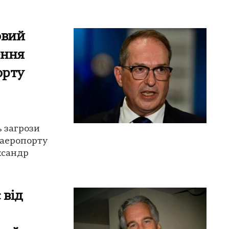
овий
ення
орту
ь загрози
 аеропорту
ксандр
 від