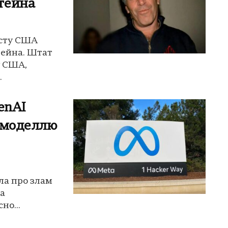
тейна
юсту США
тейна. Штат
у США,
.
penAI
І-моделлю
ила про злам
ta
но...