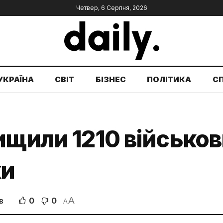
Четвер, 6 Серпня, 2026
УКРАЇНА
СВІТ
БІЗНЕС
ПОЛІТИКА
С
ищили 1210 військов
ки
A
0
0
В
A