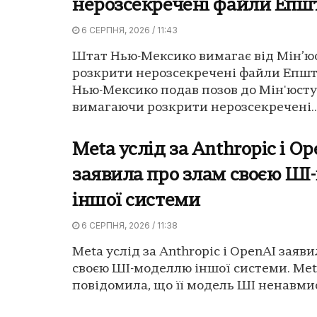
нерозсекречені файли Епш
6 СЕРПНЯ, 2026 / 11:43
Штат Нью-Мексико вимагає від Мін’
розкрити нерозсекречені файли Епш
Нью-Мексико подав позов до Мін'юст
вимагаючи розкрити нерозсекречені..
Meta услід за Anthropic і O
заявила про злам своєю Ш
іншої системи
6 СЕРПНЯ, 2026 / 11:38
Meta услід за Anthropic і OpenAI заяв
своєю ШІ-моделлю іншої системи. Me
повідомила, що її модель ШІ ненавмис