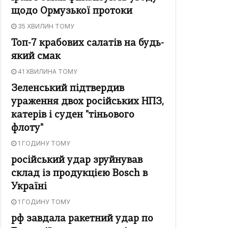
щодо Ормузької протоки
35 ХВИЛИН ТОМУ
Топ-7 крабових салатів на будь-
який смак
41 ХВИЛИНА ТОМУ
Зеленський підтвердив
ураження двох російських НПЗ,
катерів і суден "тіньового
флоту"
1 ГОДИНУ ТОМУ
російський удар зруйнував
склад із продукцією Bosch в
Україні
1 ГОДИНУ ТОМУ
рф завдала ракетний удар по