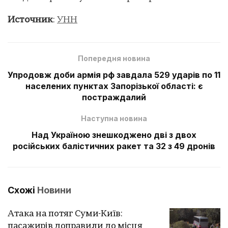
Источник
:
УНН
Попередня новина
Упродовж доби армія рф завдала 529 ударів по 11
населених пунктах Запорізької області: є
постраждалий
Наступна новина
Над Україною знешкоджено дві з двох
російських балістичних ракет та 32 з 49 дронів
Схожі
Новини
Атака на потяг Суми-Київ:
пасажирів доправили до місця