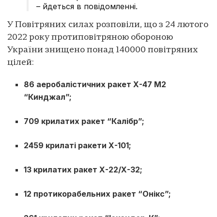
– йдеться в повідомленні.
У Повітряних силах розповіли, що з 24 лютого
2022 року протиповітряною обороною
України знищено понад 140000 повітряних
цілей:
86 аеробалістичних ракет Х-47 М2
“Кинджал”;
709 крилатих ракет “Калібр”;
2459 крилаті ракети Х-101;
13 крилатих ракет Х-22/Х-32;
12 протикорабельних ракет “Онікс”;