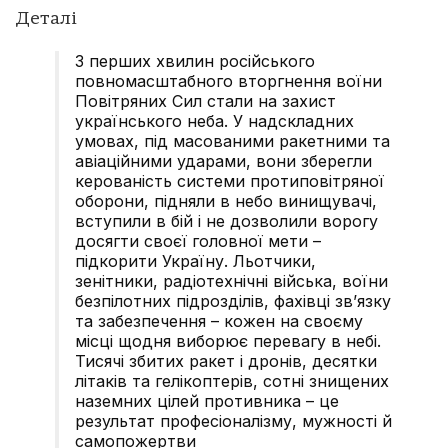
Деталі
З перших хвилин російського
повномасштабного вторгнення воїни
Повітряних Сил стали на захист
українського неба. У надскладних
умовах, під масованими ракетними та
авіаційними ударами, вони зберегли
керованість системи протиповітряної
оборони, підняли в небо винищувачі,
вступили в бій і не дозволили ворогу
досягти своєї головної мети –
підкорити Україну. Льотчики,
зенітники, радіотехнічні війська, воїни
безпілотних підрозділів, фахівці зв’язку
та забезпечення – кожен на своєму
місці щодня виборює перевагу в небі.
Тисячі збитих ракет і дронів, десятки
літаків та гелікоптерів, сотні знищених
наземних цілей противника – це
результат професіоналізму, мужності й
самопожертви