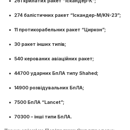
261 крилатих ракет “Іскандер-К”;
274 балістичних ракет “Іскандер-М/KN-23”;
11 протикорабельних ракет “Циркон”;
30 ракет інших типів;
540 керованих авіаційних ракет;
44700 ударних БпЛА типу Shahed;
14900 розвідувальних БпЛА;
7500 БпЛА “Lancet”;
70300 – інші типи БпЛА.