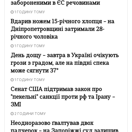
забороненими в ЄС речовинами
1 ГОДИНУ ТОМУ
Вдарив ножем 15-річного хлопця – на
Дніпропетровщині затримали 28-
річного чоловіка
1 ГОДИНУ ТОМУ
День дощу – завтра в Україні очікують
грози з градом, але на півдні спека
може сягнути 37°
1 ГОДИНУ ТОМУ
Сенат США підтримав закон про
"пекельні" санкції проти рф та Ірану –
ЗМІ
2 ГОДИНИ ТОМУ
Неодноразово ґвалтував двох
падчерок – на Запоріжжі суд залишив