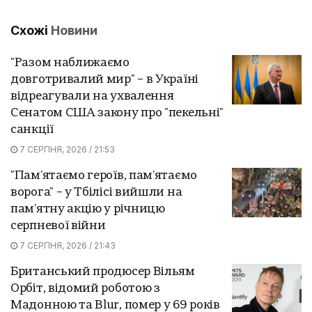
Схожі
Новини
"Разом наближаємо
довготривалий мир" – в Україні
відреагували на ухвалення
Сенатом США закону про "пекельні"
санкції
7 СЕРПНЯ, 2026 / 21:53
"Пам'ятаємо героїв, пам'ятаємо
ворога" – у Тбілісі вийшли на
пам'ятну акцію у річницю
серпневої війни
7 СЕРПНЯ, 2026 / 21:43
Британський продюсер Вільям
Орбіт, відомий роботою з
Мадонною та Blur, помер у 69 років