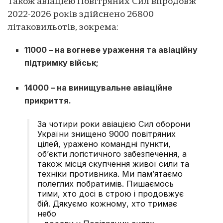
Також авіацією Повітряних Сил впродовж
2022-2026 років здійснено 26800
літаковильотів, зокрема:
11000 – на вогневе ураження та авіаційну
підтримку військ;
14000 – на винищувальне авіаційне
прикриття.
За чотири роки авіацією Сил оборони
України знищено 9000 повітряних
цілей, уражено командні пункти,
об’єкти логістичного забезпечення, а
також місця скупчення живої сили та
техніки противника. Ми пам’ятаємо
полеглих побратимів. Пишаємось
тими, хто досі в строю і продовжує
бій. Дякуємо кожному, хто тримає
небо