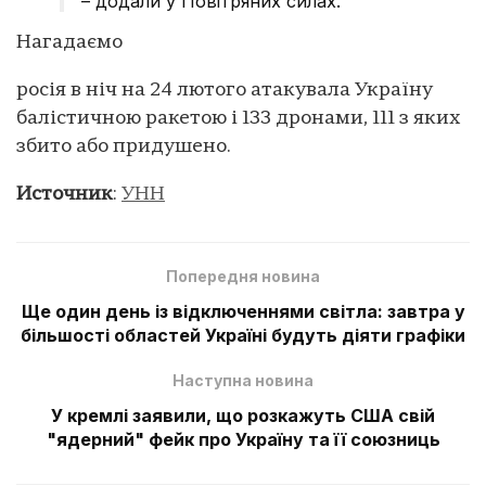
– додали у Повітряних силах.
Нагадаємо
росія в ніч на 24 лютого атакувала Україну
балістичною ракетою і 133 дронами, 111 з яких
збито або придушено.
Источник
:
УНН
Попередня новина
Ще один день із відключеннями світла: завтра у
більшості областей Україні будуть діяти графіки
Наступна новина
У кремлі заявили, що розкажуть США свій
"ядерний" фейк про Україну та її союзниць