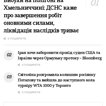
Вибухи на полігоні на
Хмельниччині: ДСНС каже
про завершення робіт
оновними силами,
ліквідація наслідків триває
0 ПОШИРИТИ
Іран хоче заборонити прохід суден США та
Ізраїлю через Ормузьку протоку – Bloomberg
0 ПОШИРИТИ
Світоліна розгромила колишню росіянку
Потапову та вийшла до наступного кола
турніру WTA 1000 у Торонто
0 ПОШИРИТИ