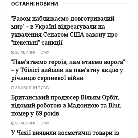
ОСТАННІ НОВИНИ
"Разом наближаємо довготривалий
мир" – в Україні відреагували на
ухвалення Сенатом США закону про
"пекельні" санкції
26 ХВИЛИН ТОМУ
"Пам'ятаємо героїв, пам'ятаємо ворога"
– у Тбілісі вийшли на пам'ятну акцію у
річницю серпневої війни
36 ХВИЛИН ТОМУ
Британський продюсер Вільям Орбіт,
відомий роботою з Мадонною та Blur,
помер у 69 років
50 ХВИЛИН ТОМУ
У Чехії виявили косметичні товари із