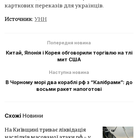
карткових переказів для українців.
Источник
:
УНН
Попередня новина
Китай, Японія і Корея обговорили торгівлю на тлі
мит США
Наступна новина
В Чорному морі два кораблі рф з “Калібрами”: до
восьми ракет напоготові
Схожі
Новини
На Київщині триває ліквідація
наслідків масованої атаки рф – у