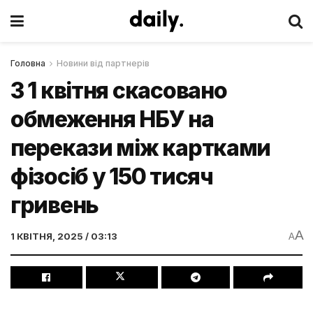
Головна
Новини від партнерів
З 1 квітня скасовано
обмеження НБУ на
перекази між картками
фізосіб у 150 тисяч
гривень
A
1 КВІТНЯ, 2025 / 03:13
A