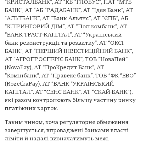
“КРИСТАЛБАНК”, АТ “КБ “ГЛОБУС”, ПАТ “МТБ
БАНК”, АТ “АБ “РАДАБАНК”, АТ “Ідея Банк”, АТ
“АЛЬТБАНК”, АТ “Банк Альянс”, АТ “ЄПБ”, АБ
“КЛІРИНГОВИЙ ДІМ”, АТ “Полікомбанк”, АТ
“БАНК ТРАСТ-КАПІТАЛ”, АТ “Український
банк реконструкції та розвитку”, АТ “ОКСІ
БАНК”, АТ “ПЕРШИЙ ІНВЕСТИЦІЙНИЙ БАНК”,
АТ “АГРОПРОСПЕРІС БАНК”, ТОВ “НоваПей”
(NovaPay), АТ “ПроКредит Банк”, АТ
“Комінбанк”, АТ “Правекс банк”, ТОВ “ФК “ЕВО”
(RozetkaPay), АТ “БАНК “УКРАЇНСЬКИЙ
КАПІТАЛ”, АТ “СЕНС БАНК”, АТ “СКАЙ-БАНК”),
які разом контролюють більшу частину ринку
платіжних карток.
Таким чином, хоча регуляторне обмеження
завершується, впроваджені банками власні
ліміти й надалі визначатимуть межі