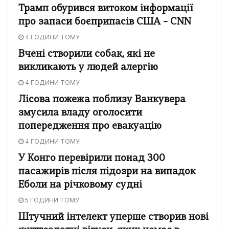
Трамп обурився витоком інформації
про запаси боєприпасів США – CNN
4 ГОДИНИ ТОМУ
Вчені створили собак, які не
викликають у людей алергію
4 ГОДИНИ ТОМУ
Лісова пожежа поблизу Ванкувера
змусила владу оголосити
попередження про евакуацію
4 ГОДИНИ ТОМУ
У Конго перевірили понад 300
пасажирів після підозри на випадок
Еболи на річковому судні
5 ГОДИНИ ТОМУ
Штучний інтелект уперше створив нові