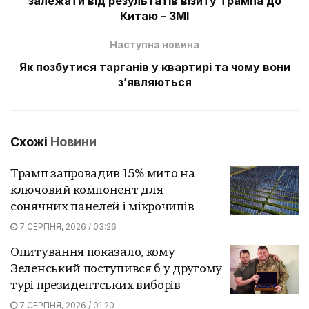
залежати від результатів візиту Трампа до
Китаю – ЗМІ
Наступна новина
Як позбутися тарганів у квартирі та чому вони
з’являються
Схожі
Новини
Трамп запровадив 15% мито на
ключовий компонент для
сонячних панелей і мікрочипів
7 СЕРПНЯ, 2026 / 03:26
Опитування показало, кому
Зеленський поступився б у другому
турі президентських виборів
7 СЕРПНЯ, 2026 / 01:20