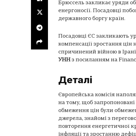
Брюссель закликає уряди об
енергоносії. Посадовці побо
державного боргу країн.
Посадовці ЄС закликають у
компенсації зростання цін 
спричинений війною в Ірані
УНН
з посиланням на Financ
Деталі
Європейська комісія наполя
на тому, щоб запропоновані
обмеження цін були обмежен
джерела, знайомі з перегов
повторення енергетичної кр
інфляції та зростанню дефі