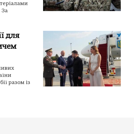
атеріалами
 За
ї для
ичем
ливих
аїни
ії разом із