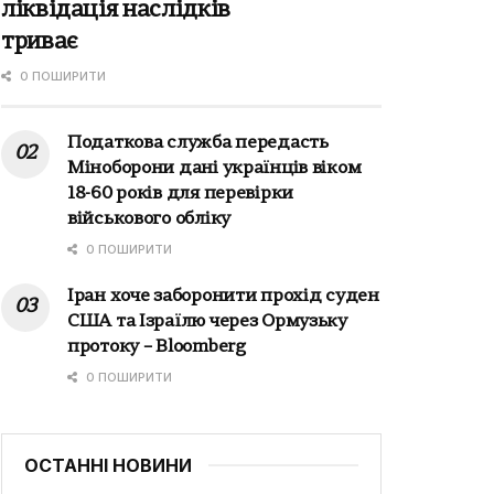
ліквідація наслідків
триває
0 ПОШИРИТИ
Податкова служба передасть
Міноборони дані українців віком
18-60 років для перевірки
військового обліку
0 ПОШИРИТИ
Іран хоче заборонити прохід суден
США та Ізраїлю через Ормузьку
протоку – Bloomberg
0 ПОШИРИТИ
ОСТАННІ НОВИНИ