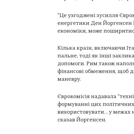
“Це узгоджені зусилля Єврок
енергетики Ден Йоргенсен FT
економіки, може поширитися
Кілька країн, включаючи Іт
пальне, тоді як інші закли
допомоги. Рим також наполя
фінансові обмеження, щоб 
маневру.
Єврокомісія надавала “техні
формуванні цих політичних 
використовувати… у межах 
сказав Йоргенсен.