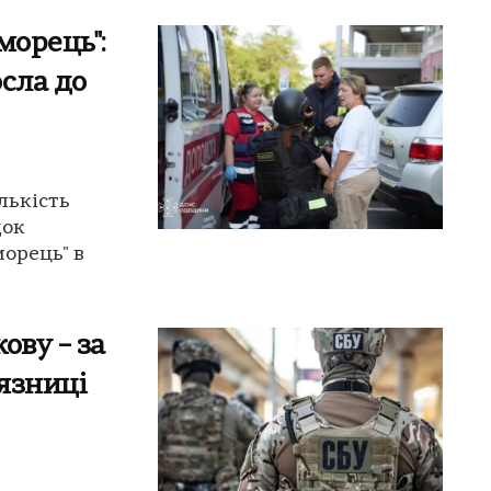
морець":
сла до
лькість
док
морець" в
ову – за
'язниці