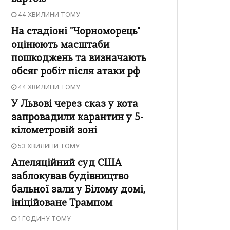
44 ХВИЛИНИ ТОМУ
На стадіоні "Чорноморець"
оцінюють масштаби
пошкоджень та визначають
обсяг робіт після атаки рф
44 ХВИЛИНИ ТОМУ
У Львові через сказ у кота
запровадили карантин у 5-
кілометровій зоні
53 ХВИЛИНИ ТОМУ
Апеляційний суд США
заблокував будівництво
бальної зали у Білому домі,
ініційоване Трампом
1 ГОДИНУ ТОМУ