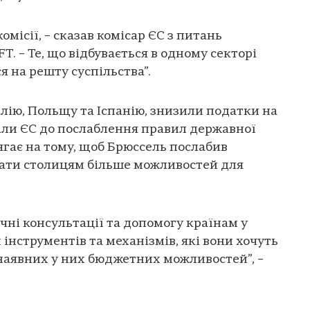
омісії, – сказав комісар ЄС з питань
. – Те, що відбувається в одному секторі
 на решту суспільства”.
алію, Польщу та Іспанію, знизили податки на
кали ЄС до послаблення правил державної
гає на тому, щоб Брюссель послабив
дати столицям більше можливостей для
чні консультації та допомогу країнам у
інструментів та механізмів, які вони хочуть
наявних у них бюджетних можливостей”, –