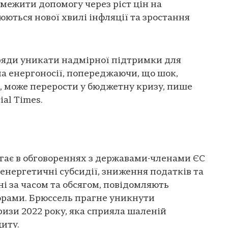
межити допомогу через ріст цін на
юються нової хвилі інфляції та зростання
ряди уникати надмірної підтримки для
на енергоносії, попереджаючи, що шок,
, може перерости у бюджетну кризу, пише
ial Times.
гає в обговореннях з державами-членами ЄС
 енергетичні субсидії, зниження податків та
і за часом та обсягом, повідомляють
орами. Брюссель прагне уникнути
изи 2022 року, яка сприяла шаленій
циту.