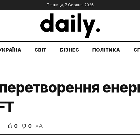
П’ятниця, 7 Серпня, 2026
УКРАЇНА
СВІТ
БІЗНЕС
ПОЛІТИКА
С
д перетворення енер
FT
A
0
0
A