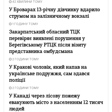
42 ХВИЛИНИ ТОМУ
У Броварах 13-річну дівчинку вдарило
струмом на залізничному вокзалі
1 ГОДИНУ ТОМУ
Закарпатський обласний ТЦК
перевіряє виявлені порушення у
Берегівському РТЦК після візиту
представника омбудсмана
2 ГОДИНИ ТОМУ
У Кракові чоловік, який напав на
українське подружжя, сам здався
поліції
2 ГОДИНИ ТОМУ
У Канаді через лісову пожежу
евакуюють місто з населенням 12 тисяч
людей