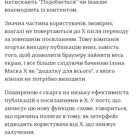
натискають “Подобається” чи інакше
взаємодіють із контентом.
Значна частина користувачів, імовірно,
взагалі не повертаються до X після переходу
за зовнішнім посиланням. Тому компанія
згортає вихідну публікацію вниз, замість
того, щоб дозволити браузеру зайняти весь
екран, і все більше слідуючи баченню Ілона
Маска X як “додатку для всього”, з якого
ніколи не потрібно виходити.
Поширеною є скарга на низьку ефективність
публікацій з посиланнями в X. У пості, що
анонсує цю нову функцію, схоже, говориться,
що причина полягає в тому, як інтерфейс
відводить користувача від X, що знижує
залучення.