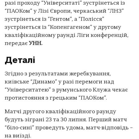
разі проходу “Університаті” зустрінеться із
“ПАОКом” у Лізі Європи, черкаський “ЛНЗ”
зустрінеться із “Гентом”, а “Полісся”
зустрінеться із “Копенгагеном” у другому
кваліфікаційному раунді Ліги конференцій,
передає
УНН.
Деталі
Згідно з результатами жеребкування,
київське “Динамо” у разі перемоги над
“Університатею” з румунського Клужа чекає
протистояння з грецьким “ПАОКом”.
Матчі другого кваліфікаційного раунду
будуть зіграні 23 та 30 липня. Перший матч
“біло-сині” проведуть удома, матч-відповідь –
на виїзді.