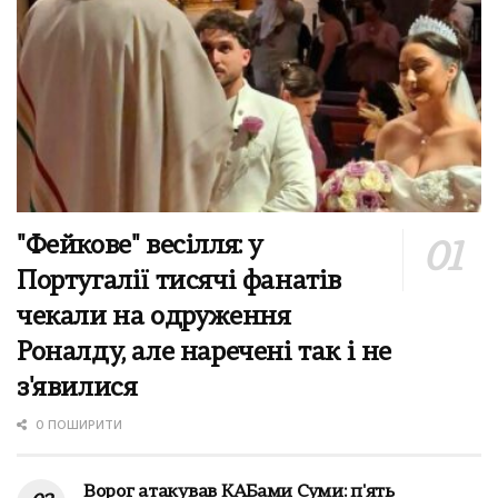
"Фейкове" весілля: у
Португалії тисячі фанатів
чекали на одруження
Роналду, але наречені так і не
з'явилися
0 ПОШИРИТИ
Ворог атакував КАБами Суми: п'ять