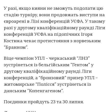
У разі, якщо кияни не зможуть подолати цю
стадію турніру, вони продовжать виступи на
євроарені в Лізі конференцій УЄФА. У такому
разі у другому кваліфікаційному раунді Ліги
конференцій УЄФА на підопічних Ігоря
Костюка чекає протистояння з норвезьким
“Бранном”.
Віце-чемпіон УПЛ – черкаський “ЛНЗ”
зустрінеться із бельгійським “Гентом” у
другому кваліфікаційному раунді Ліги
конференцій, а “бронзовий” призер УПЛ –
житомирське “Полісся” зустрінеться із
данським “Копенгагеном”.
Поєдинки пройдуть 23 та 30 липня.