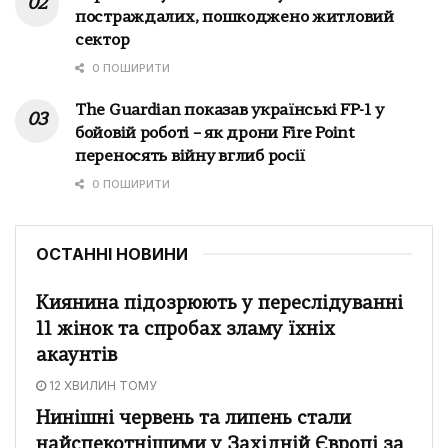
постраждалих, пошкоджено житловий
сектор
0 ПОШИРИТИ
The Guardian показав українські FP-1 у
бойовій роботі – як дрони Fire Point
переносять війну вглиб росії
0 ПОШИРИТИ
ОСТАННІ НОВИНИ
Киянина підозрюють у переслідуванні
11 жінок та спробах зламу їхніх
акаунтів
12 ХВИЛИН ТОМУ
Нинішні червень та липень стали
найспекотнішими у Західній Європі за