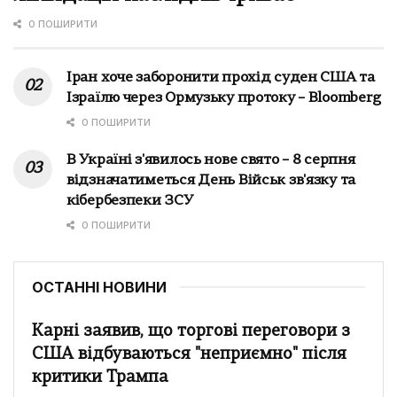
0 ПОШИРИТИ
Іран хоче заборонити прохід суден США та
Ізраїлю через Ормузьку протоку – Bloomberg
0 ПОШИРИТИ
В Україні з'явилось нове свято – 8 серпня
відзначатиметься День Військ зв'язку та
кібербезпеки ЗСУ
0 ПОШИРИТИ
ОСТАННІ НОВИНИ
Карні заявив, що торгові переговори з
США відбуваються "неприємно" після
критики Трампа