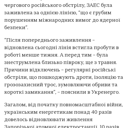
чергового російського обстрілу, ЗАЕС була
заживлена за однією лінією, “що є грубим
порушенням міжнародних вимог до ядерної
безпеки”.
“Після попереднього заживлення –
відновлена сьогодні лінія встигла пробути в
роботі менше тижня. А перед тим – була
знеструмлена близько півроку, ще з травня.
Причини відключень – регулярні російські
обстріли, що пошкоджують дроти, ізоляцію та
грозозахисний трос, зумовлюючи обриви та
короткі замикання”, – пояснили в Укренерго.
Загалом, від початку повномасштабної війни,
українським енергетикам понад 40 разів
довелось відновлювати живлення
Запорізької атомної електростанції. 10 разів