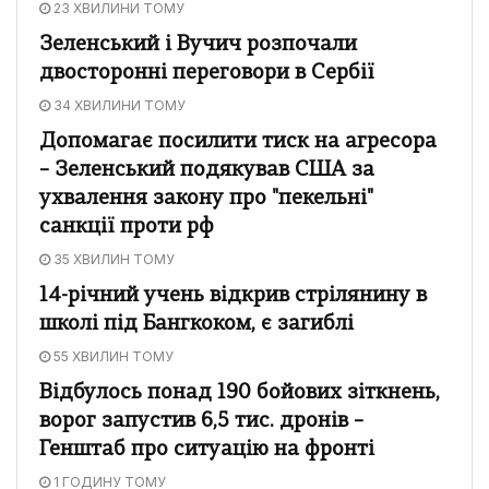
23 ХВИЛИНИ ТОМУ
Зеленський і Вучич розпочали
двосторонні переговори в Сербії
34 ХВИЛИНИ ТОМУ
Допомагає посилити тиск на агресора
– Зеленський подякував США за
ухвалення закону про "пекельні"
санкції проти рф
35 ХВИЛИН ТОМУ
14-річний учень відкрив стрілянину в
школі під Бангкоком, є загиблі
55 ХВИЛИН ТОМУ
Відбулось понад 190 бойових зіткнень,
ворог запустив 6,5 тис. дронів –
Генштаб про ситуацію на фронті
1 ГОДИНУ ТОМУ