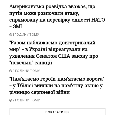
Американська розвідка вважає, що
путін може розпочати атаку,
спрямовану на перевірку єдності НАТО
– ЗМІ
1 ГОДИНУ ТОМУ
"Разом наближаємо довготривалий
мир" – в Україні відреагували на
ухвалення Сенатом США закону про
"пекельні" санкції
2 ГОДИНИ ТОМУ
"Пам'ятаємо героїв, пам'ятаємо ворога"
– у Тбілісі вийшли на пам'ятну акцію у
річницю серпневої війни
2 ГОДИНИ ТОМУ
ПОКАЗАТИ ЩЕ