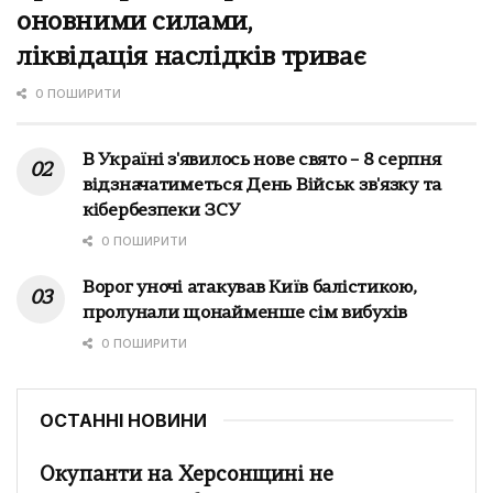
оновними силами,
ліквідація наслідків триває
0 ПОШИРИТИ
В Україні з'явилось нове свято – 8 серпня
відзначатиметься День Військ зв'язку та
кібербезпеки ЗСУ
0 ПОШИРИТИ
Ворог уночі атакував Київ балістикою,
пролунали щонайменше сім вибухів
0 ПОШИРИТИ
ОСТАННІ НОВИНИ
Окупанти на Херсонщині не