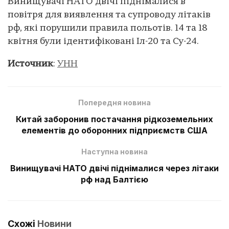
Винищувачі НАТО двічі піднімалися в
повітря для виявлення та супроводу літаків
рф, які порушили правила польотів. 14 та 18
квітня були ідентифіковані Іл-20 та Су-24.
Источник
:
УНН
Попередня новина
Китай заборонив постачання рідкоземельних
елементів до оборонних підприємств США
Наступна новина
Винищувачі НАТО двічі піднімалися через літаки
рф над Балтією
Схожі
Новини