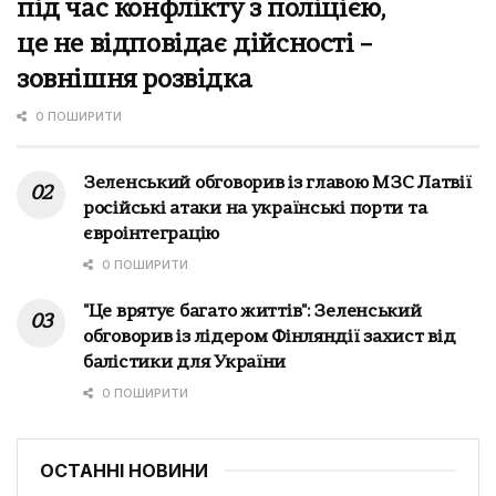
під час конфлікту з поліцією,
це не відповідає дійсності –
зовнішня розвідка
0 ПОШИРИТИ
Зеленський обговорив із главою МЗС Латвії
російські атаки на українські порти та
євроінтеграцію
0 ПОШИРИТИ
"Це врятує багато життів": Зеленський
обговорив із лідером Фінляндії захист від
балістики для України
0 ПОШИРИТИ
ОСТАННІ НОВИНИ