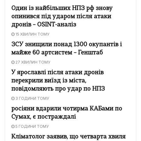
Один із найбільших НПЗ рф знову
опинився під ударом після атаки
дронів – OSINT-аналіз
15 ХВИЛИН ТОМУ
ЗСУ знищили понад 1300 окупантів і
майже 60 артсистем – Генштаб
27 ХВИЛИН ТОМУ
У ярославлі після атаки дронів
перекрили виїзд із міста,
повідомляють про удар по НПЗ
3 ГОДИНИ ТОМУ
росіяни вдарили чотирма КАБами по
Сумах, є постраждалі
5 ГОДИНИ ТОМУ
Кліматолог заявив, що четварта хвиля