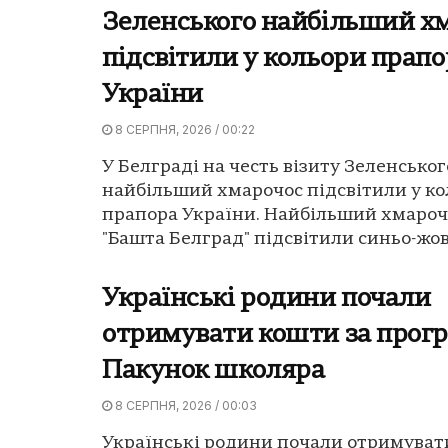
Зеленського найбільший х
підсвітили у кольори прапо
України
8 СЕРПНЯ, 2026 / 00:22
У Белграді на честь візиту Зеленськог
найбільший хмарочос підсвітили у к
прапора України. Найбільший хмароч
"Башта Белград" підсвітили синьо-жов
Українські родини почали
отримувати кошти за прог
Пакунок школяра
8 СЕРПНЯ, 2026 / 00:03
Українські родини почали отримуват