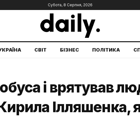
Субота, 8 Серпня, 2026
УКРАЇНА
СВІТ
БІЗНЕС
ПОЛІТИКА
С
тобуса і врятував л
 Кирила Ілляшенка, 