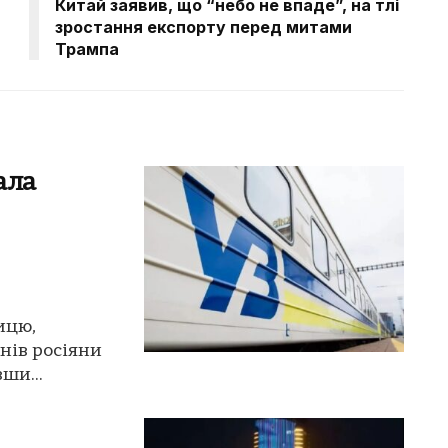
Китай заявив, що “небо не впаде”, на тлі
зростання експорту перед митами
Трампа
вала
ницю,
нів росіяни
ши...