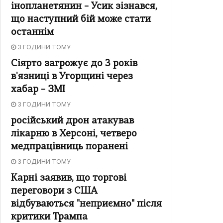
інопланетянин – Усик зізнався,
що наступний бій може стати
останнім
3 ГОДИНИ ТОМУ
Сіярто загрожує до 3 років
в'язниці в Угорщині через
хабар – ЗМІ
3 ГОДИНИ ТОМУ
російський дрон атакував
лікарню в Херсоні, четверо
медпрацівниць поранені
3 ГОДИНИ ТОМУ
Карні заявив, що торгові
переговори з США
відбуваються "неприємно" після
критики Трампа