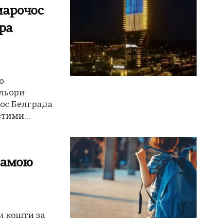
марочос
ра
о
ольори
ос Белграда
тими...
рамою
и кошти за