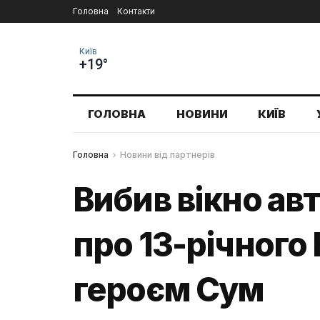
Головна
Контакти
Київ
+19°
ГОЛОВНА
НОВИНИ
КИЇВ
Головна
Новини від партнерів
Вибив вікно ав
про 13-річного
героєм Сум