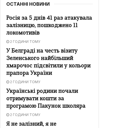
ОСТАННІ НОВИНИ
Росія за 5 днів 41 раз атакувала
залізницю, пошкоджено 11
локомотивів
2 ГОДИНИ ТОМУ
У Белграді на честь візиту
Зеленського найбільший
хмарочос підсвітили у кольори
прапора України
2 ГОДИНИ ТОМУ
Українські родини почали
отримувати кошти за
програмою Пакунок школяра
2 ГОДИНИ ТОМУ
Я не залізний, я не