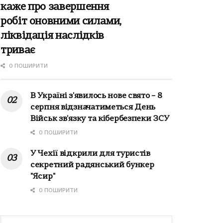
каже про завершення
робіт оновними силами,
ліквідація наслідків
триває
0 ПОШИРИТИ
В Україні з'явилось нове свято – 8
серпня відзначатиметься День
Військ зв'язку та кібербезпеки ЗСУ
0 ПОШИРИТИ
У Чехії відкрили для туристів
секретний радянський бункер
"Ясир"
0 ПОШИРИТИ