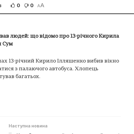
A
0
0
В
A
ував людей: що відомо про 13-річного Кирила
м Сум
мах 13-річний Кирило Ілляшенко вибив вікно
тися з палаючого автобуса. Хлопець
тував багатьох.
Наступна новина