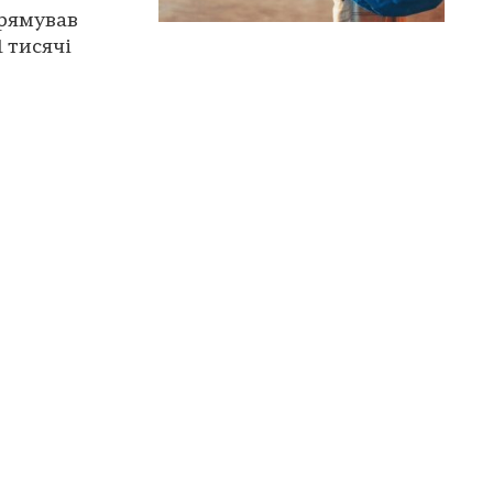
рямував
 тисячі