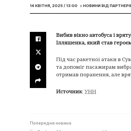
14 КВІТНЯ, 2025 / 13:00
в
НОВИНИ ВІД ПАРТНЕРІ
Вибив вікно автобуса і врят
Ілляшенка, який став героє
Під час ракетної атаки в Су
та допоміг пасажирам вибра
отримав поранення, але вря
Источник
:
УНН
Попередня новина