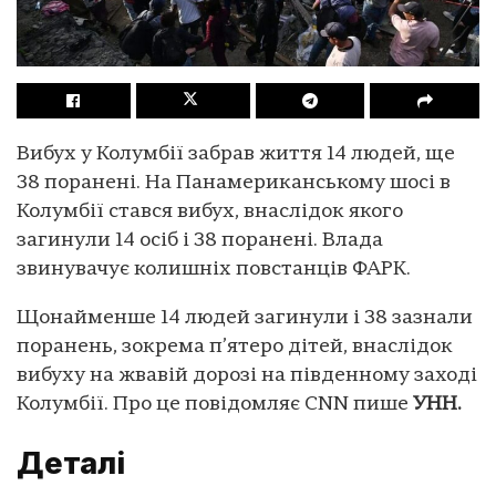
Вибух у Колумбії забрав життя 14 людей, ще
38 поранені. На Панамериканському шосі в
Колумбії стався вибух, внаслідок якого
загинули 14 осіб і 38 поранені. Влада
звинувачує колишніх повстанців ФАРК.
Щонайменше 14 людей загинули і 38 зазнали
поранень, зокрема п’ятеро дітей, внаслідок
вибуху на жвавій дорозі на південному заході
Колумбії. Про це повідомляє CNN пише
УНН.
Деталі