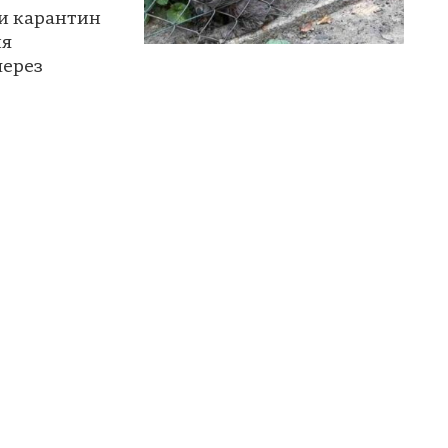
ли карантин
ня
через