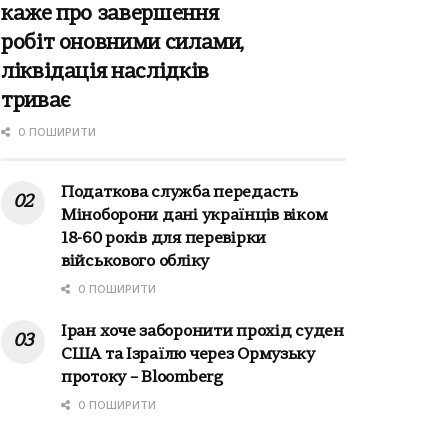
каже про завершення
робіт оновними силами,
ліквідація наслідків
триває
0 ПОШИРИТИ
Податкова служба передасть
Міноборони дані українців віком
18-60 років для перевірки
військового обліку
0 ПОШИРИТИ
Іран хоче заборонити прохід суден
США та Ізраїлю через Ормузьку
протоку – Bloomberg
0 ПОШИРИТИ