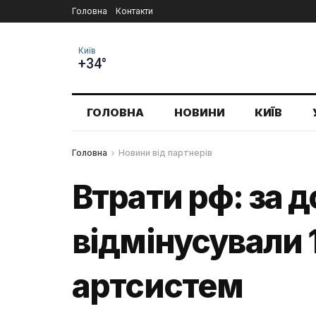
Головна
Контакти
Київ
+34°
ГОЛОВНА
НОВИНИ
КИЇВ
Головна
Новини від партнерів
Втрати рф: за 
відмінусували 
артсистем