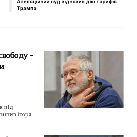
Апеляційний суд відновив дію тарифів
Трампа
свободу –
и
я під
лишив Ігоря