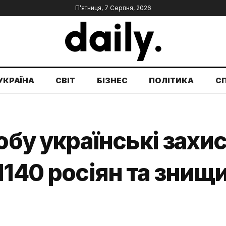
П’ятниця, 7 Серпня, 2026
УКРАЇНА
СВІТ
БІЗНЕС
ПОЛІТИКА
С
добу українські захи
1140 росіян та знищ