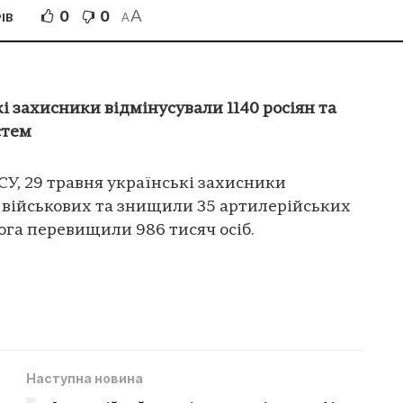
A
0
0
ІВ
A
кі захисники відмінусували 1140 росіян та
стем
СУ, 29 травня українські захисники
х військових та знищили 35 артилерійських
ога перевищили 986 тисяч осіб.
Наступна новина