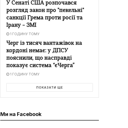
У Сенаті США розпочався
розгляд закон про "пекельні"
санкції Грема проти росії та
Ірану – ЗМІ
1 ГОДИНУ ТОМУ
Черг із тисяч вантажівок на
кордоні немає: у ДПСУ
пояснили, що насправді
показує система “єЧерга”
1 ГОДИНУ ТОМУ
ПОКАЗАТИ ЩЕ
Ми на Facebook