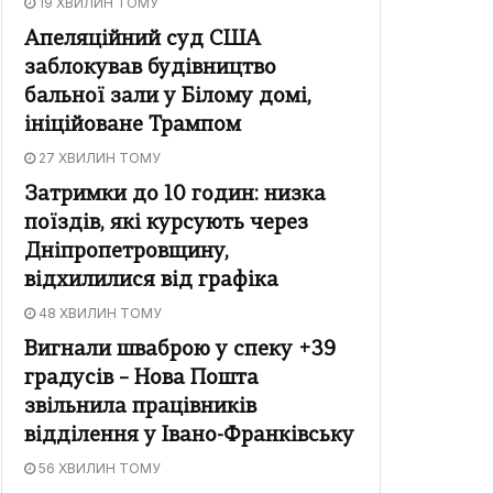
19 ХВИЛИН ТОМУ
Апеляційний суд США
заблокував будівництво
бальної зали у Білому домі,
ініційоване Трампом
27 ХВИЛИН ТОМУ
Затримки до 10 годин: низка
поїздів, які курсують через
Дніпропетровщину,
відхилилися від графіка
48 ХВИЛИН ТОМУ
Вигнали шваброю у спеку +39
градусів – Нова Пошта
звільнила працівників
відділення у Івано-Франківську
56 ХВИЛИН ТОМУ