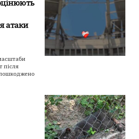
 оцінюють
ля атаки
 масштаби
т після
и пошкоджено