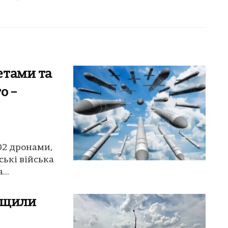
етами та
о –
02 дронами,
ські війська
..
ищили