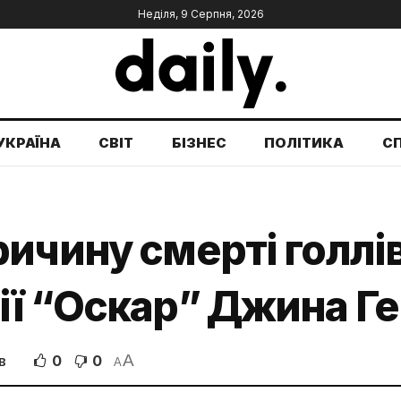
Неділя, 9 Серпня, 2026
УКРАЇНА
СВІТ
БІЗНЕС
ПОЛІТИКА
С
ичину смерті голлів
ії “Оскар” Джина Г
A
0
0
В
A