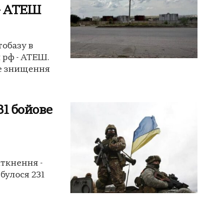
 – АТЕШ
обазу в
 рф - АТЕШ.
е знищення
31 бойове
іткнення -
булося 231