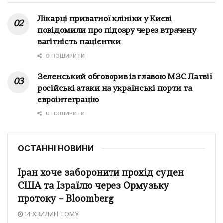
Лікарці приватної клініки у Києві
повідомили про підозру через втрачену
вагітність пацієнтки
0 ПОШИРИТИ
Зеленський обговорив із главою МЗС Латвії
російські атаки на українські порти та
євроінтеграцію
0 ПОШИРИТИ
ОСТАННІ НОВИНИ
Іран хоче заборонити прохід суден
США та Ізраїлю через Ормузьку
протоку – Bloomberg
14 ХВИЛИН ТОМУ