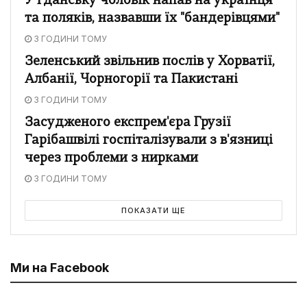
У Гданську чоловік напав на українця
та поляків, назвавши їх "бандерівцями"
3 ГОДИНИ ТОМУ
Зеленський звільнив послів у Хорватії,
Албанії, Чорногорії та Пакистані
3 ГОДИНИ ТОМУ
Засудженого експрем'єра Грузії
Гарібашвілі госпіталізували з в'язниці
через проблеми з нирками
3 ГОДИНИ ТОМУ
ПОКАЗАТИ ЩЕ
Ми на Facebook