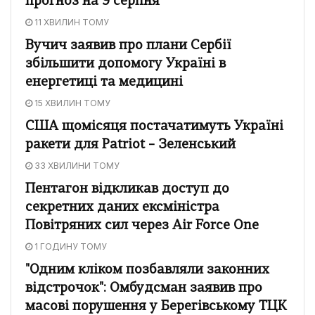
прогноз на 9 серпня
11 ХВИЛИН ТОМУ
Вучич заявив про плани Сербії
збільшити допомогу Україні в
енергетиці та медицині
15 ХВИЛИН ТОМУ
США щомісяця постачатимуть Україні
ракети для Patriot – Зеленський
33 ХВИЛИНИ ТОМУ
Пентагон відкликав доступ до
секретних даних ексміністра
Повітряних сил через Air Force One
1 ГОДИНУ ТОМУ
"Одним кліком позбавляли законних
відстрочок": Омбудсман заявив про
масові порушення у Берегівському ТЦК