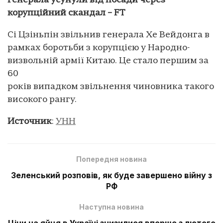
генерала усунули від посади через
корупційний скандал – FT
Сі Цзіньпін звільнив генерала Хе Вейдонга в
рамках боротьби з корупцією у Народно-
визвольній армії Китаю. Це стало першим за
60
років випадком звільнення чиновника такого
високого рангу.
Источник
:
УНН
Попередня новина
Зеленський розповів, як буде завершено війну з
РФ
Наступна новина
Ціни на яйця в Україні знизилися вперше з лютого