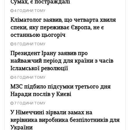
Сумах, є постраждалі
4 ГОДИНИ ТОМУ
Кліматолог заявив, що четварта хвиля
спеки, яку переживає Європа, не є
останньою цьогоріч
6 ГОДИНИ ТОМУ
Президент Ірану заявив про
найважчий період для країни з часів
Ісламської революції
6 ГОДИНИ ТОМУ
МЗС підбило підсумки третього дня
Наради послів у Києві
7 ГОДИНИ ТОМУ
У Німеччині зірвали замах на
керівника виробника безпілотників для
України