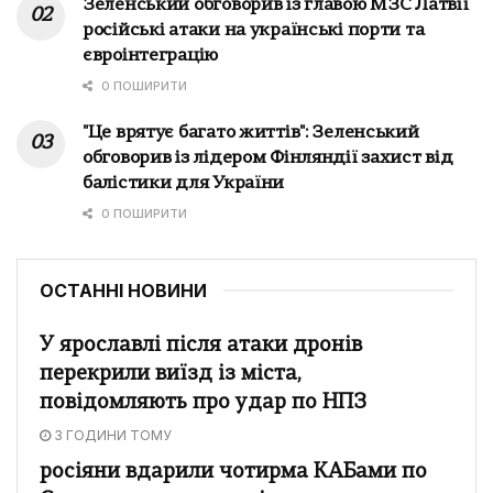
Зеленський обговорив із главою МЗС Латвії
російські атаки на українські порти та
євроінтеграцію
0 ПОШИРИТИ
"Це врятує багато життів": Зеленський
обговорив із лідером Фінляндії захист від
балістики для України
0 ПОШИРИТИ
ОСТАННІ НОВИНИ
У ярославлі після атаки дронів
перекрили виїзд із міста,
повідомляють про удар по НПЗ
3 ГОДИНИ ТОМУ
росіяни вдарили чотирма КАБами по