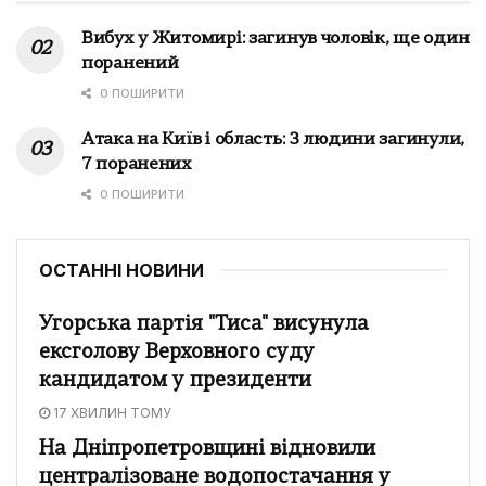
Вибух у Житомирі: загинув чоловік, ще один
поранений
0 ПОШИРИТИ
Атака на Київ і область: 3 людини загинули,
7 поранених
0 ПОШИРИТИ
ОСТАННІ НОВИНИ
Угорська партія "Тиса" висунула
ексголову Верховного суду
кандидатом у президенти
17 ХВИЛИН ТОМУ
На Дніпропетровщині відновили
централізоване водопостачання у