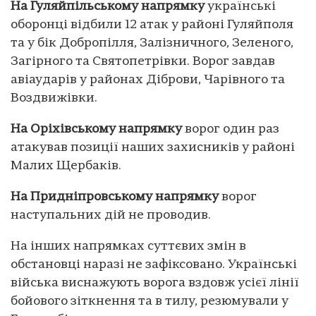
На Гуляйпільському напрямку
українські
оборонці відбили 12 атак у районі Гуляйполя
та у бік Добропілля, Залізничного, Зеленого,
Загірного та Святопетрівки. Ворог завдав
авіаударів у районах Діброви, Чарівного та
Воздвижівки.
На Оріхівському напрямку
ворог один раз
атакував позиції наших захисників у районі
Малих Щербаків.
На Придніпровському напрямку
ворог
наступальних дій не проводив.
На інших напрямках суттєвих змін в
обстановці наразі не зафіксовано. Українські
війська виснажують ворога вздовж усієї лінії
бойового зіткнення та в тилу, резюмували у