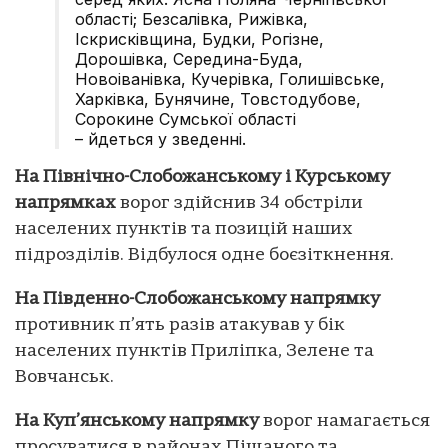
області; Безсалівка, Рижівка,
Іскрисківщина, Будки, Рогізне,
Дорошівка, Середина-Буда,
Новоіванівка, Кучерівка, Голишівське,
Харківка, Бунячине, Товстодубове,
Сорокине Сумської області
– йдеться у зведенні.
На Північно-Слобожанському і Курському
напрямках
ворог здійснив 34 обстріли
населених пунктів та позицій наших
підрозділів. Відбулося одне боєзіткнення.
На Південно-Слобожанському напрямку
противник п’ять разів атакував у бік
населених пунктів Приліпка, Зелене та
Вовчанськ.
На Куп’янському напрямку
ворог намагається
просуватися в районах Піщаного та