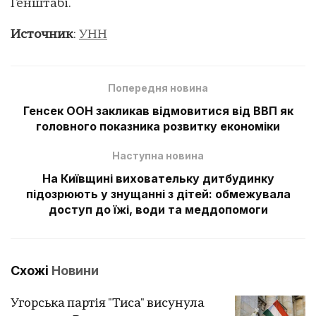
Генштабі.
Источник
:
УНН
Попередня новина
Генсек ООН закликав відмовитися від ВВП як
головного показника розвитку економіки
Наступна новина
На Київщині виховательку дитбудинку
підозрюють у знущанні з дітей: обмежувала
доступ до їжі, води та меддопомоги
Схожі
Новини
Угорська партія "Тиса" висунула