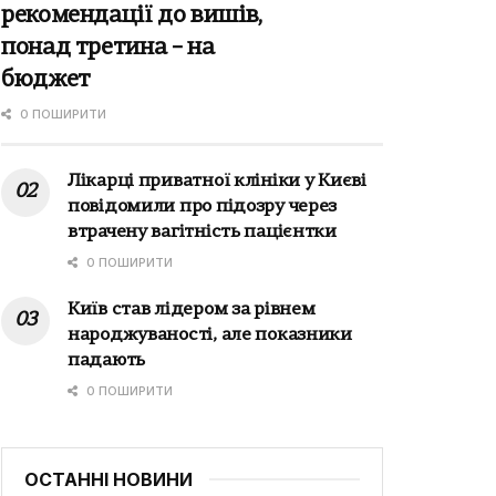
рекомендації до вишів,
понад третина – на
бюджет
0 ПОШИРИТИ
Лікарці приватної клініки у Києві
повідомили про підозру через
втрачену вагітність пацієнтки
0 ПОШИРИТИ
Київ став лідером за рівнем
народжуваності, але показники
падають
0 ПОШИРИТИ
ОСТАННІ НОВИНИ