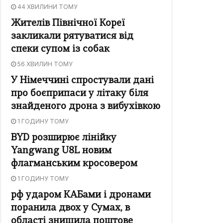
44 ХВИЛИНИ ТОМУ
Жителів Північної Кореї
закликали рятуватися від
спеки супом із собак
56 ХВИЛИН ТОМУ
У Німеччині спростували дані
про боєприпаси у літаку біля
знайденого дрона з вибухівкою
1 ГОДИНУ ТОМУ
BYD розширює лінійку
Yangwang U8L новим
флагманським кросовером
1 ГОДИНУ ТОМУ
рф ударом КАБами і дронами
поранила двох у Сумах, в
області знищила поштове