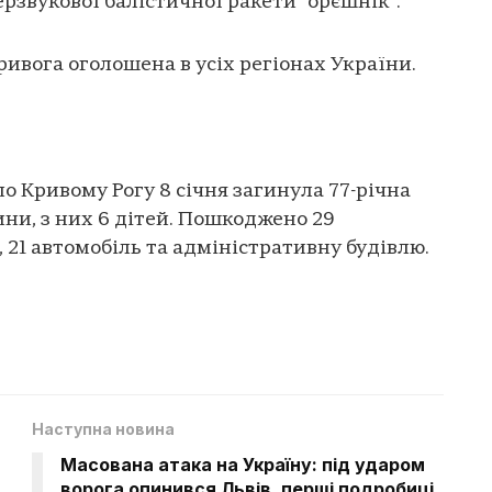
ерзвукової балістичної ракети “орєшнік”.
ривога оголошена в усіх регіонах України.
о Кривому Рогу 8 січня загинула 77-річна
ни, з них 6 дітей. Пошкоджено 29
 21 автомобіль та адміністративну будівлю.
Наступна новина
Масована атака на Україну: під ударом
ворога опинився Львів, перші подробиці