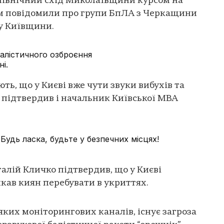
північний схід Миколаївщини курсом на
м повідомили про групи БпЛА з Черкащини
у Київщини.
балістичного озброєння
і.
ть, що у Києві вже чути звуки вибухів та
 підтвердив і начальник Київської МВА
 Будь ласка, будьте у безпечних місцях!
талій Кличко підтвердив, що у Києві
кав киян перебувати в укриттях.
яких моніторингових каналів, існує загроза