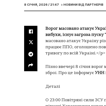
8 СІЧНЯ, 2026 / 21:47
в
НОВИНИ ВІД ПАРТНЕРІВ
Ворог масовано атакує Украї
вибухи, існує загроза пуску 
масовано атакує Україну різ
працює ППО, оголошено пов
тривогу по всій Україні.</p>
Пізно ввечері 8 січня воро
зброї. Про це інформує
УНН
Деталі
О 23:00 Повітряні сили ЗСУ