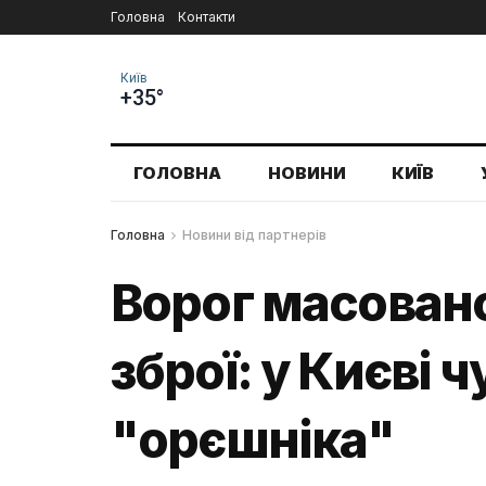
Головна
Контакти
Київ
+35°
ГОЛОВНА
НОВИНИ
КИЇВ
Головна
Новини від партнерів
Ворог масовано
зброї: у Києві 
"орєшніка"