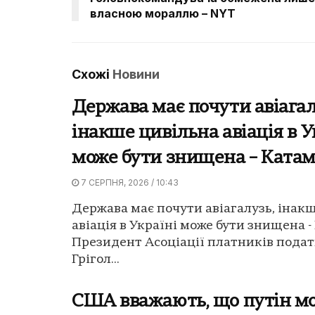
власною мораллю – NYT
Схожі
Новини
Держава має почути авіагал
інакше цивільна авіація в У
може бути знищена – Ката
7 СЕРПНЯ, 2026 / 10:43
Держава має почути авіагалузь, інак
авіація в Україні може бути знищена -
Президент Асоціації платників подат
Грігол...
США вважають, що путін м