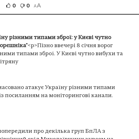
A
0
0
A
ну різними типами зброї: у Києві чутно
"орєшніка"
<p>Пізно ввечері 8 січня ворог
ними типами зброї. У Києві чутно вибухи та
ітряну
г масовано атакує Україну різними типами
із посиланням на моніторингові канали.
 попередили про декілька груп БпЛА з