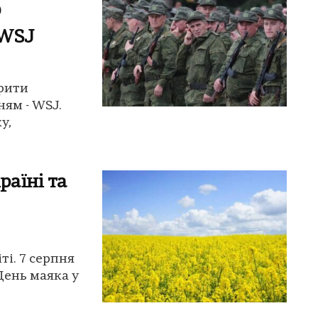
О
 WSJ
рити
ям - WSJ.
у,
раїні та
ті. 7 серпня
День маяка у