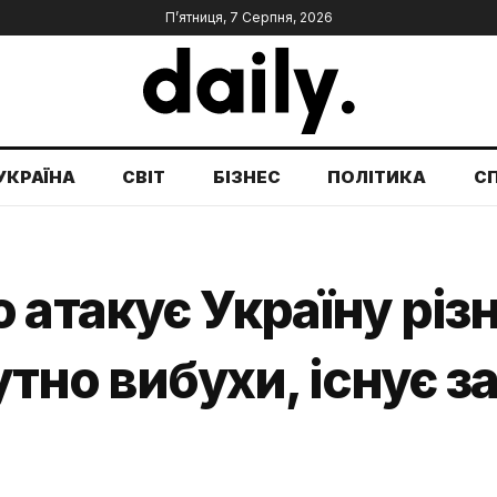
П’ятниця, 7 Серпня, 2026
УКРАЇНА
СВІТ
БІЗНЕС
ПОЛІТИКА
С
 атакує Україну рі
чутно вибухи, існує з