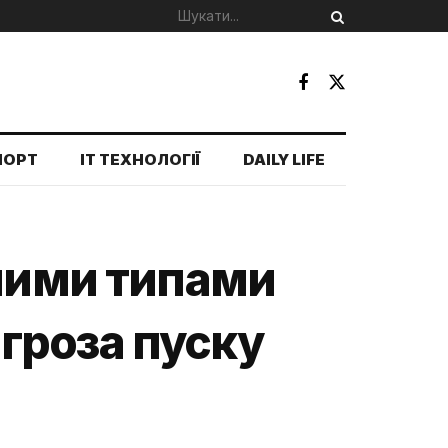
ПОРТ
IT ТЕХНОЛОГІЇ
DAILY LIFE
зними типами
агроза пуску