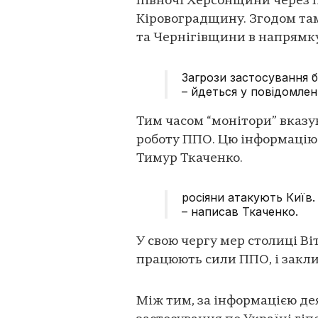
півночі Херсонщини через 
Кіровоградщину. Згодом та
та Чернігівщини в напрямк
Загрози застосування 
– йдеться у повідомленн
Тим часом “монітори” вказую
роботу ППО. Цю інформацію
Тимур Ткаченко.
росіяни атакують Київ.
– написав Ткаченко.
У свою чергу мер столиці Ві
працюють сили ППО, і закли
Між тим, за інформацією де