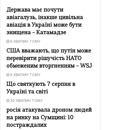
Держава має почути
авіагалузь, інакше цивільна
авіація в Україні може бути
знищена – Катамадзе
6 ХВИЛИН ТОМУ
США вважають, що путін може
перевірити рішучість НАТО
обмеженим вторгненням – WSJ
9 ХВИЛИН ТОМУ
Що святкують 7 серпня в
Україні та світі
30 ХВИЛИН ТОМУ
росія атакувала дроном людей
на ринку на Сумщині: 10
постраждалих