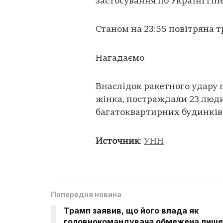
застосування по Україні гіп
Станом на 23:55 повітряна т
Нагадаємо
Внаслідок ракетного удару п
жінка, постраждали 23 люди
багатоквартирних будинків,
Источник
:
УНН
Попередня новина
Трамп заявив, що його влада як
головнокомандувача обмежена лише