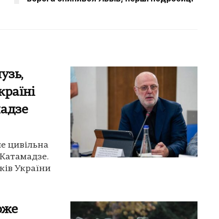
узь,
країні
мадзе
ше цивільна
 Катамадзе.
ків України
оже