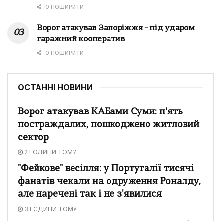
0 ПОШИРИТИ
Ворог атакував Запоріжжя – під ударом
гаражний кооператив
0 ПОШИРИТИ
ОСТАННІ НОВИНИ
Ворог атакував КАБами Суми: п'ять
постраждалих, пошкоджено житловий
сектор
2 ГОДИНИ ТОМУ
"Фейкове" весілля: у Португалії тисячі
фанатів чекали на одруження Роналду,
але наречені так і не з'явилися
3 ГОДИНИ ТОМУ