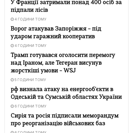
У Франції затримали понад 400 осіб за
підпали лісів
4 ГОДИНИ ТОМУ
Ворог атакував Запоріжжя – під
ударом гаражний кооператив
4 ГОДИНИ ТОМУ
Трамп готувався оголосити перемогу
над Іраном, але Тегеран висунув
жорсткіші умови – WSJ
5 ГОДИНИ ТОМУ
рф визнала атаку на енергооб'єкти в
Одеській та Сумській областях України
6 ГОДИНИ ТОМУ
Сирія та росія підписали меморандум
про реорганізацію військових баз
6 ГОДИНИ ТОМУ