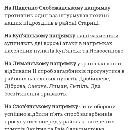
На Південно-Слобожанському напрямку
противник один раз штурмував позиції
наших підрозділів в районі Стариці.
На Куп’янському напрямку
наші захисники
зупиняють дві ворожі атаки в напрямках
населених пунктів Куп’янськ та Новоосинове.
На Лиманському напрямку
українські воїни
відбивали 11 спроб загарбників просунутися в
районах населених пунктів Дробишеве,
Діброва, Озерне, Лиман, Ямпіль. Два
боєзіткнення тривають.
На Слов’янському напрямку
Сили оборони
успішно відбили п’ять спроб загарбників
просунутися вперед у районах населених
пунктів Закітне та Рай-Олександрівка.