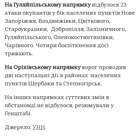
На Гуляйпільському напрямку
відбулося 23
атаки окупантів у бік населених пунктів Нове
Запоріжжя, Воздвижівки, Цвіткового,
Староукраїнки, Добропілля, Залізничного,
Гуляйпільського, Оленокостянтинівки,
Чарівного. Чотири боєзіткнення досі
тривають.
На Оріхівському напрямку
ворог проводив
дві наступальні дії в районах населених
пунктів Щербаки та Степногірськ.
На інших напрямках суттєвих змін в
обстановці не відбулося, резюмували у
Генштабі.
Джерело:
УНН
.