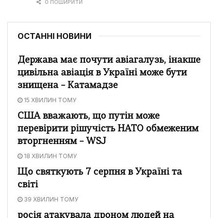
0 ПОШИРИТИ
ОСТАННІ НОВИНИ
Держава має почути авіагалузь, інакше
цивільна авіація в Україні може бути
знищена – Катамадзе
15 ХВИЛИН ТОМУ
США вважають, що путін може
перевірити рішучість НАТО обмеженим
вторгненням – WSJ
18 ХВИЛИН ТОМУ
Що святкують 7 серпня в Україні та
світі
39 ХВИЛИН ТОМУ
росія атакувала дроном людей на