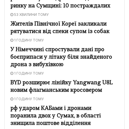
ринку на Сумщині: 10 постраждалих
53 ХВИЛИНИ ТОМУ
Жителів Північної Кореї закликали
рятуватися від спеки супом із собак
1 ГОДИНУ ТОМУ
У Німеччині спростували дані про
боєприпаси у літаку біля знайденого
дрона з вибухівкою
1 ГОДИНУ ТОМУ
BYD розширює лінійку Yangwang U8L
новим флагманським кросовером
1 ГОДИНУ ТОМУ
рф ударом КАБами і дронами
поранила двох у Сумах, в області
знищила поштове відділення