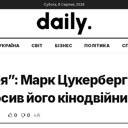
Субота, 8 Серпня, 2026
УКРАЇНА
СВІТ
БІЗНЕС
ПОЛІТИКА
С
я”: Марк Цукерберг
осив його кінодвійн
A
0
0
A