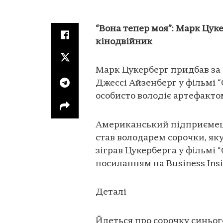
“Вона тепер моя”: Марк Цуке
кінодвійник
Марк Цукерберг придбав за 
Джессі Айзенберг у фільмі 
особисто володіє артефактом
Американський підприємець
став володарем сорочки, яку
зіграв Цукерберга у фільмі 
посиланням на Business Insi
Деталі
Йдеться про сорочку синього