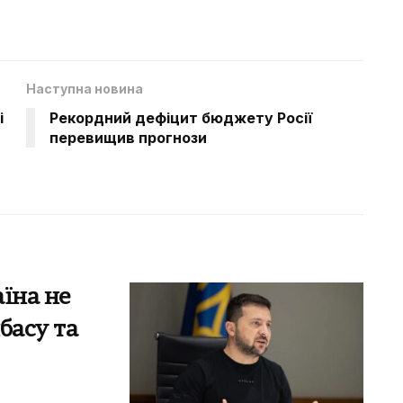
Наступна новина
і
Рекордний дефіцит бюджету Росії
перевищив прогнози
їна не
басу та