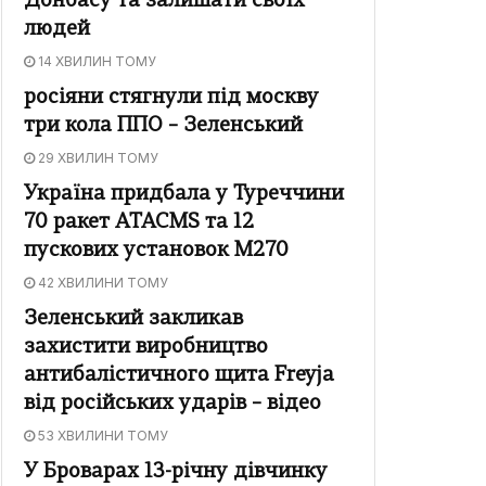
Донбасу та залишати своїх
людей
14 ХВИЛИН ТОМУ
росіяни стягнули під москву
три кола ППО – Зеленський
29 ХВИЛИН ТОМУ
Україна придбала у Туреччини
70 ракет ATACMS та 12
пускових установок M270
42 ХВИЛИНИ ТОМУ
Зеленський закликав
захистити виробництво
антибалістичного щита Freyja
від російських ударів – відео
53 ХВИЛИНИ ТОМУ
У Броварах 13-річну дівчинку