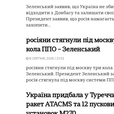
Зеленський заявив, що Україна не зб
відходити з Донбасу та залишати сво
Президент заявив, що росія намагаєт
захопити...
росіяни стягнули під москв
кола ППО – Зеленський
8 СЕРПНЯ, 2026 / 21:02
росіяни стягнули під москву три кола
Зеленський. Президент Зеленський з
росія стягнула під москву системи ППО
Україна придбала у Туречч
ракет ATACMS та 12 пусков
установок M270