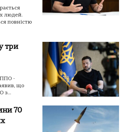
ирається
їх людей.
ься повністю
у три
 ППО -
аявив, що
 з...
ини 70
их