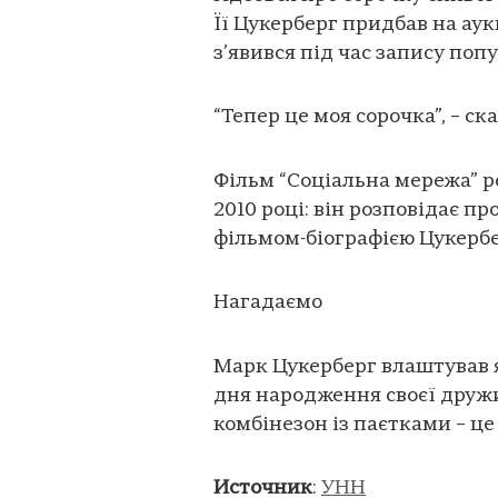
Її Цукерберг придбав на аукц
з’явився під час запису поп
“Тепер це моя сорочка”, – ск
Фільм “Соціальна мережа” р
2010 році: він розповідає пр
фільмом-біографією Цукербе
Нагадаємо
Марк Цукерберг влаштував я
дня народження своєї дружи
комбінезон із паєтками – це
Источник
:
УНН