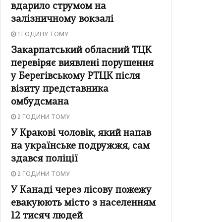
вдарило струмом на
залізничному вокзалі
1 ГОДИНУ ТОМУ
Закарпатський обласний ТЦК
перевіряє виявлені порушення
у Берегівському РТЦК після
візиту представника
омбудсмана
2 ГОДИНИ ТОМУ
У Кракові чоловік, який напав
на українське подружжя, сам
здався поліції
2 ГОДИНИ ТОМУ
У Канаді через лісову пожежу
евакуюють місто з населенням
12 тисяч людей