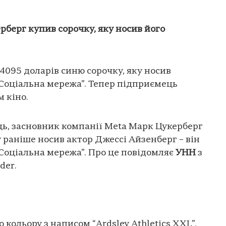
рберг купив сорочку, яку носив його
4095 доларів синю сорочку, яку носив
“Соціальна мережа”. Тепер підприємець
 кіно.
, засновник компанії Meta Марк Цукерберг
 раніше носив актор Джессі Айзенберг – він
“Соціальна мережа”. Про це повідомляє
УНН
з
der.
 кольору з написом “Ardsley Athletics XXL”.