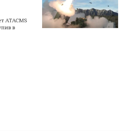
кет ATACMS
упив в