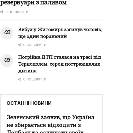
резервуари з паливом
0 ПОШИРИТИ
Вибух у Житомирі: загинув чоловік,
ще один поранений
0 ПОШИРИТИ
Потрійна ДТП сталася на трасі під
Тернополем, серед постраждалих
дитина
0 ПОШИРИТИ
ОСТАННІ НОВИНИ
Зеленський заявив, що Україна
не збирається відходити з