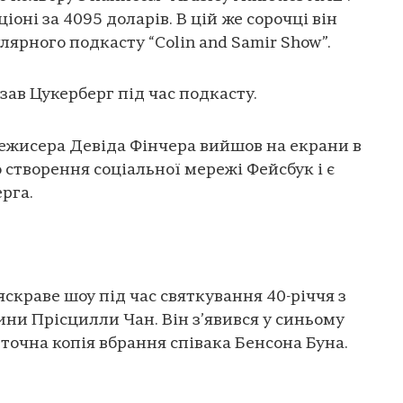
іоні за 4095 доларів. В цій же сорочці він
улярного подкасту “Colin and Samir Show”.
азав Цукерберг під час подкасту.
ежисера Девіда Фінчера вийшов на екрани в
о створення соціальної мережі Фейсбук і є
рга.
скраве шоу під час святкування 40-річчя з
ни Прісцилли Чан. Він з’явився у синьому
 точна копія вбрання співака Бенсона Буна.