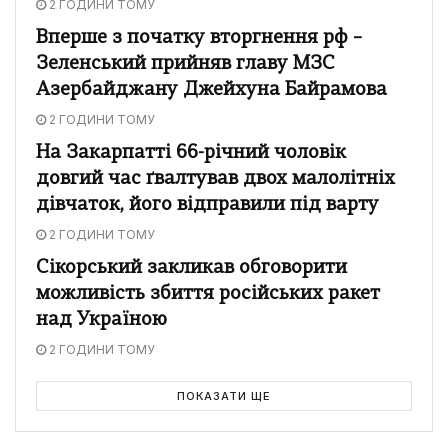
2 ГОДИНИ ТОМУ
Вперше з початку вторгнення рф –
Зеленський прийняв главу МЗС
Азербайджану Джейхуна Байрамова
2 ГОДИНИ ТОМУ
На Закарпатті 66-річний чоловік
довгий час ґвалтував двох малолітніх
дівчаток, його відправили під варту
2 ГОДИНИ ТОМУ
Сікорський закликав обговорити
можливість збиття російських ракет
над Україною
2 ГОДИНИ ТОМУ
ПОКАЗАТИ ЩЕ