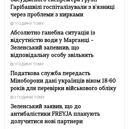
Засудженого експрем'єра Грузії
Гарібашвілі госпіталізували з в'язниці
через проблеми з нирками
1 ГОДИНУ ТОМУ
Абсолютно ганебна ситуація із
відсутністю води у Марганці –
Зеленський запевнив, що
відповідальну особу звільнять
1 ГОДИНУ ТОМУ
Податкова служба передасть
Міноборони дані українців віком 18-60
років для перевірки військового обліку
2 ГОДИНИ ТОМУ
Зеленський заявив, що до
антибалістики FREYJA планують
долучитися нові партнери