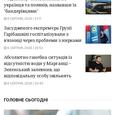
українця та поляків, назвавши їх
"бандерівцями"
6 СЕРПНЯ, 2026 / 21:11
Засудженого експрем'єра Грузії
Гарібашвілі госпіталізували з
в'язниці через проблеми з нирками
6 СЕРПНЯ, 2026 / 20:52
Абсолютно ганебна ситуація із
відсутністю води у Марганці –
Зеленський запевнив, що
відповідальну особу звільнять
6 СЕРПНЯ, 2026 / 20:40
ГОЛОВНЕ СЬОГОДНІ