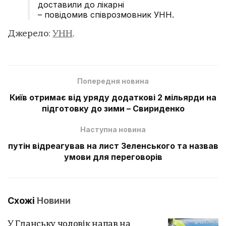
доставили до лікарні
– повідомив співрозмовник
УНН
.
Джерело:
УНН
.
Попередня новина
Київ отримає від уряду додаткові 2 мільярди на
підготовку до зими – Свириденко
Наступна новина
путін відреагував на лист Зеленського та назвав
умови для переговорів
Схожі
Новини
У Гданську чоловік напав на