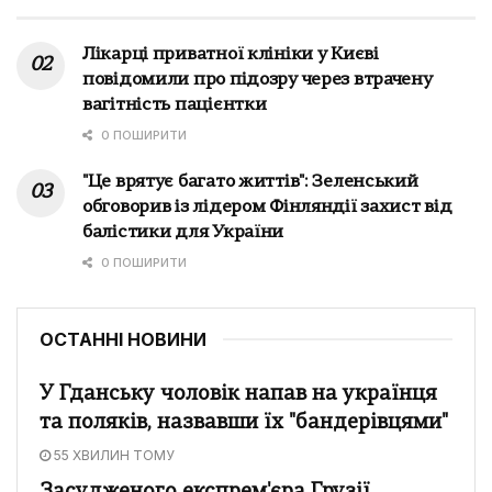
Лікарці приватної клініки у Києві
повідомили про підозру через втрачену
вагітність пацієнтки
0 ПОШИРИТИ
"Це врятує багато життів": Зеленський
обговорив із лідером Фінляндії захист від
балістики для України
0 ПОШИРИТИ
ОСТАННІ НОВИНИ
У Гданську чоловік напав на українця
та поляків, назвавши їх "бандерівцями"
55 ХВИЛИН ТОМУ