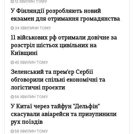
12 ХВИЛИН ТОМУ
У Фінляндії розробляють новий
екзамен для отримання громадянства
34 ХВИЛИНИ ТОМУ
11 військових рф отримали довічне за
розстріл шістьох цивільних на
Київщині
45 ХВИЛИН ТОМУ
Зеленський та прем'єр Сербії
обговорили спільні економічні та
логістичні проєкти
56 ХВИЛИН ТОМУ
У Китаї через тайфун "Дельфін"
скасували авіарейси та призупинили
рух поїздів
58 ХВИЛИН ТОМУ