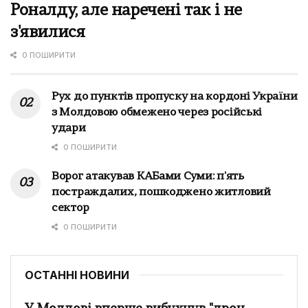
Роналду, але наречені так і не
з'явилися
0 ПОШИРИТИ
Рух до пунктів пропуску на кордоні України
з Молдовою обмежено через російські
удари
0 ПОШИРИТИ
Ворог атакував КАБами Суми: п'ять
постраждалих, пошкоджено житловий
сектор
0 ПОШИРИТИ
ОСТАННІ НОВИНИ