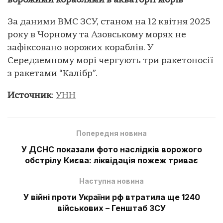
ворожими кораблями в акваторії морів
За даними ВМС ЗСУ, станом на 12 квітня 2025
року в Чорному та Азовському морях не
зафіксовано ворожих кораблів. У
Середземному морі чергують три ракетоносії
з ракетами “Калібр”.
Источник
:
УНН
Попередня новина
У ДСНС показали фото наслідків ворожого
обстрілу Києва: ліквідація пожеж триває
Наступна новина
У війні проти України рф втратила ще 1240
військових – Генштаб ЗСУ