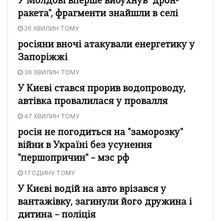
У Молдові вперше вибухнув "дрон-
ракета", фрагменти знайшли в селі
26 ХВИЛИН ТОМУ
росіяни вночі атакували енергетику у
Запоріжжі
36 ХВИЛИН ТОМУ
У Києві стався прорив водопроводу,
автівка провалилася у провалля
47 ХВИЛИН ТОМУ
росія не погодиться на "заморозку"
війни в Україні без усунення
"першопричин" – мзс рф
1 ГОДИНУ ТОМУ
У Києві водій на авто врізався у
вантажівку, загинули його дружина і
дитина – поліція