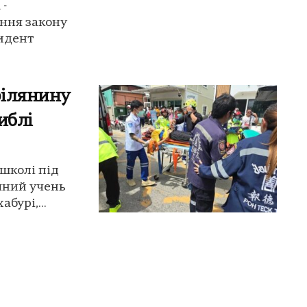
 -
ння закону
зидент
рілянину
иблі
 школі під
ічний учень
бурі,...