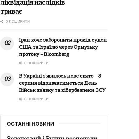
ліквідація наслідків
триває
0 ПОШИРИТИ
Іран хоче заборонити прохід суден
США та Ізраїлю через Ормузьку
протоку – Bloomberg
0 ПОШИРИТИ
В Україні з'явилось нове свято – 8
серпня відзначатиметься День
Військ зв'язку та кібербезпеки ЗСУ
0 ПОШИРИТИ
ОСТАННІ НОВИНИ