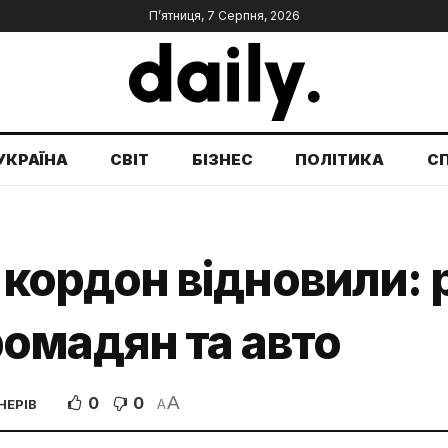
П’ятниця, 7 Серпня, 2026
УКРАЇНА
СВІТ
БІЗНЕС
ПОЛІТИКА
С
за кордон відновили
омадян та авто
A
0
0
НЕРІВ
A