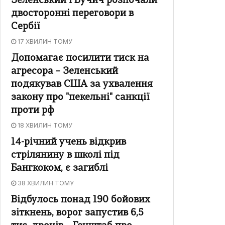
Зеленський і Вучич розпочали
двосторонні переговори в
Сербії
17 ХВИЛИН ТОМУ
Допомагає посилити тиск на
агресора – Зеленський
подякував США за ухвалення
закону про "пекельні" санкції
проти рф
18 ХВИЛИН ТОМУ
14-річний учень відкрив
стрілянину в школі під
Бангкоком, є загиблі
38 ХВИЛИН ТОМУ
Відбулось понад 190 бойових
зіткнень, ворог запустив 6,5