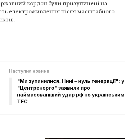
державний кордон були призупинені на
ість електроживлення після масштабного
єктів.
Наступна новина
"Ми зупинилися. Нині – нуль генерації": у
"Центренерго" заявили про
наймасованіший удар рф по українським
ТЕС