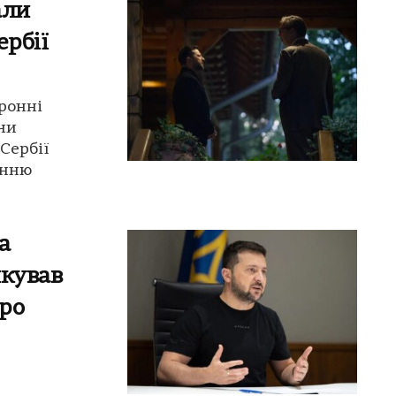
али
ербії
ронні
ни
Сербії
онню
а
якував
ро