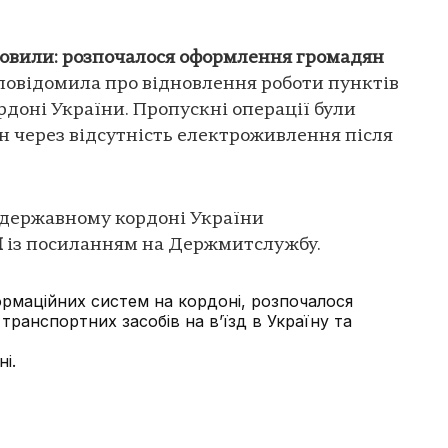
ідновили: розпочалося оформлення громадян
овідомила про відновлення роботи пунктів
доні України. Пропускні операції були
н через відсутність електроживлення після
 державному кордоні України
Н
із посиланням на Держмитслужбу.
ормаційних систем на кордоні, розпочалося
транспортних засобів на в’їзд в Україну та
і.