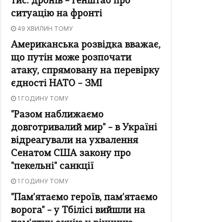
тис. дронів – Генштаб про
ситуацію на фронті
49 ХВИЛИН ТОМУ
Американська розвідка вважає,
що путін може розпочати
атаку, спрямовану на перевірку
єдності НАТО – ЗМІ
1 ГОДИНУ ТОМУ
"Разом наближаємо
довготривалий мир" – в Україні
відреагували на ухвалення
Сенатом США закону про
"пекельні" санкції
1 ГОДИНУ ТОМУ
"Пам'ятаємо героїв, пам'ятаємо
ворога" – у Тбілісі вийшли на