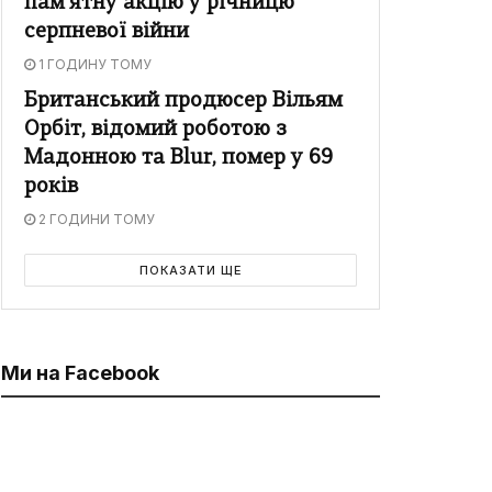
пам'ятну акцію у річницю
серпневої війни
1 ГОДИНУ ТОМУ
Британський продюсер Вільям
Орбіт, відомий роботою з
Мадонною та Blur, помер у 69
років
2 ГОДИНИ ТОМУ
ПОКАЗАТИ ЩЕ
Ми на Facebook