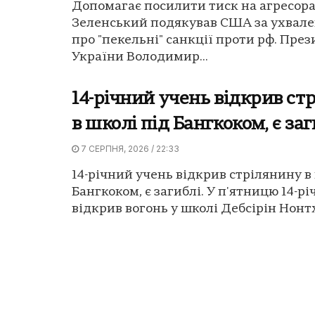
Допомагає посилити тиск на агресора
Зеленський подякував США за ухвале
про "пекельні" санкції проти рф. Пре
України Володимир...
14-річний учень відкрив ст
в школі під Бангкоком, є заг
7 СЕРПНЯ, 2026 / 22:33
14-річний учень відкрив стрілянину в
Бангкоком, є загиблі. У п'ятницю 14-р
відкрив вогонь у школі Дебсірін Нонтха