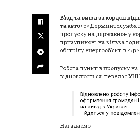
В’їзд та виїзд за кордон в
та авто
<p>Держмитслужба п
пропуску на державному кор
призупинені на кілька годи
обстрілу енергооб'єктів.</p>
Робота пунктів пропуску на
відновлюється, передає
УН
Відновлено роботу інф
оформлення громадян і 
на виїзд з України
– йдеться у повідомленн
Нагадаємо