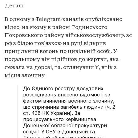
Деталі
В одному з Telegram-каналів опубліковано
відео, на якому в районі Родинського
Покровського району військовослужбовець зс
рф з білою пов’язкою на руці відкрив
прицільний вогонь по цивільній особі. У
подальшому він підійшов до жертви, яка
лежала на дорозі, та, оглянувши її, втік з
місця злочину.
До Єдиного реєстру досудових
розслідувань внесено відомості за
фактом вчинення воєнного злочину,
що спричинив загибель людини (ч. 2
ст. 438 КК України). За
процесуального керівництва
Донецької обласної прокуратури
слідчі ГУ СБУ в Донецькій та
Луганській областях здійснюють