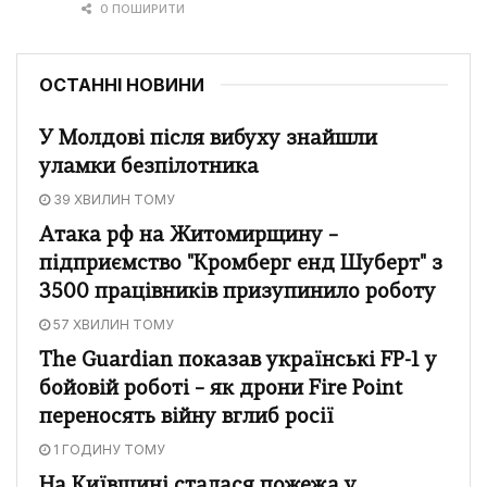
0 ПОШИРИТИ
ОСТАННІ НОВИНИ
У Молдові після вибуху знайшли
уламки безпілотника
39 ХВИЛИН ТОМУ
Атака рф на Житомирщину –
підприємство "Кромберг енд Шуберт" з
3500 працівників призупинило роботу
57 ХВИЛИН ТОМУ
The Guardian показав українські FP-1 у
бойовій роботі – як дрони Fire Point
переносять війну вглиб росії
1 ГОДИНУ ТОМУ
На Київщині сталася пожежа у