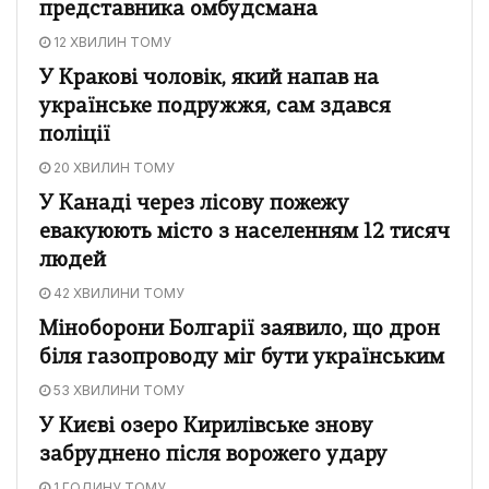
представника омбудсмана
12 ХВИЛИН ТОМУ
У Кракові чоловік, який напав на
українське подружжя, сам здався
поліції
20 ХВИЛИН ТОМУ
У Канаді через лісову пожежу
евакуюють місто з населенням 12 тисяч
людей
42 ХВИЛИНИ ТОМУ
Міноборони Болгарії заявило, що дрон
біля газопроводу міг бути українським
53 ХВИЛИНИ ТОМУ
У Києві озеро Кирилівське знову
забруднено після ворожего удару
1 ГОДИНУ ТОМУ