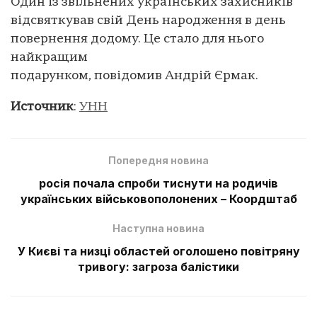
Один із звільнених українських захисників
відсвяткував свій День народження в день
повернення додому. Це стало для нього
найкращим
подарунком, повідомив Андрій Єрмак.
Источник
:
УНН
Попередня новина
росія почала спроби тиснути на родичів
українських військовополонених – Коордштаб
Наступна новина
У Києві та низці областей оголошено повітряну
тривогу: загроза балістики