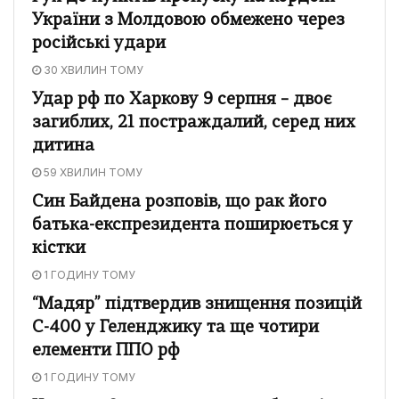
України з Молдовою обмежено через
російські удари
30 ХВИЛИН ТОМУ
Удар рф по Харкову 9 серпня – двоє
загиблих, 21 постраждалий, серед них
дитина
59 ХВИЛИН ТОМУ
Син Байдена розповів, що рак його
батька-експрезидента поширюється у
кістки
1 ГОДИНУ ТОМУ
“Мадяр” підтвердив знищення позицій
С-400 у Геленджику та ще чотири
елементи ППО рф
1 ГОДИНУ ТОМУ