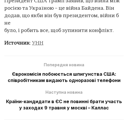
Президент США Трамп заявив, що війна між
росією та Україною – це війна Байдена. Він
додав, що якби він був президентом, війни б
не
було, і робить все, щоб зупинити конфлікт.
Источник
:
УНН
Попередня новина
Єврокомісія побоюється шпигунства США:
співробітникам видають одноразові телефони
Наступна новина
Країни-кандидати в ЄС не повинні брати участь
у заходах 9 травня у москві – Каллас