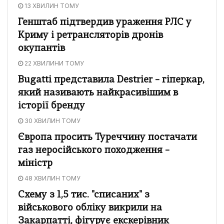
13 ХВИЛИН ТОМУ
Генштаб підтвердив ураження РЛС у
Криму і ретрансляторів дронів
окупантів
22 ХВИЛИНИ ТОМУ
Bugatti представила Destrier – гіперкар,
який називають найкрасивішим в
історії бренду
30 ХВИЛИН ТОМУ
Європа просить Туреччину постачати
газ неросійського походження –
міністр
48 ХВИЛИН ТОМУ
Схему з 1,5 тис. "списаних" з
військового обліку викрили на
Закарпатті, фігурує екскерівник