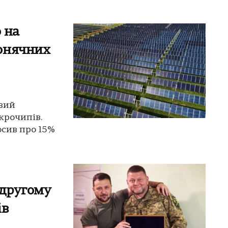
 на
онячних
вий
крочипів.
сив про 15%
 другому
ів