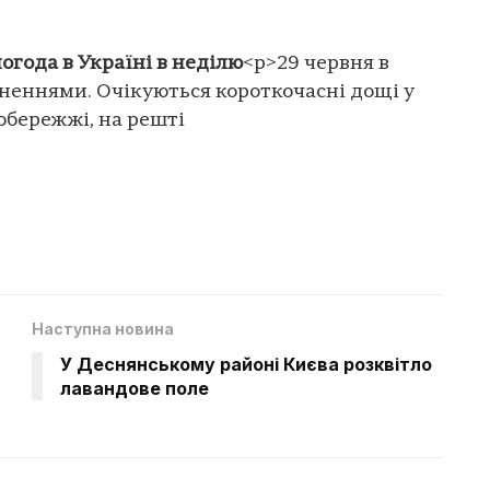
погода в Україні в неділю
<p>29 червня в
сненнями. Очікуються короткочасні дощі у
обережжі, на решті
Наступна новина
У Деснянському районі Києва розквітло
лавандове поле