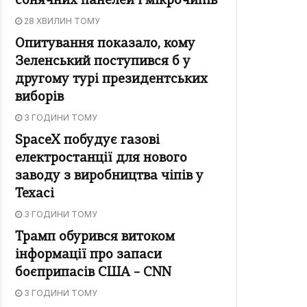
сонячних панелей і мікрочипів
28 ХВИЛИН ТОМУ
Опитування показало, кому
Зеленський поступився б у
другому турі президентських
виборів
3 ГОДИНИ ТОМУ
SpaceX побудує газові
електростанції для нового
заводу з виробництва чіпів у
Техасі
3 ГОДИНИ ТОМУ
Трамп обурився витоком
інформації про запаси
боєприпасів США – CNN
3 ГОДИНИ ТОМУ