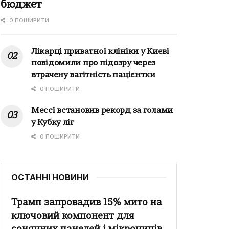
бюджет
0 ПОШИРИТИ
Лікарці приватної клініки у Києві
повідомили про підозру через
втрачену вагітність пацієнтки
0 ПОШИРИТИ
Мессі встановив рекорд за голами
у Кубку ліг
0 ПОШИРИТИ
ОСТАННІ НОВИНИ
Трамп запровадив 15% мито на
ключовий компонент для