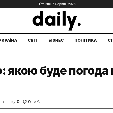
П’ятниця, 7 Серпня, 2026
УКРАЇНА
СВІТ
БІЗНЕС
ПОЛІТИКА
С
о: якою буде погода в
A
0
0
ІВ
A