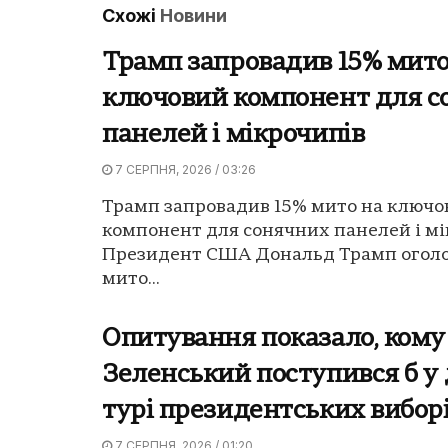
Схожі
Новини
Трамп запровадив 15% мито
ключовий компонент для с
панелей і мікрочипів
7 СЕРПНЯ, 2026 / 03:26
Трамп запровадив 15% мито на ключо
компонент для сонячних панелей і мі
Президент США Дональд Трамп оголо
мито...
Опитування показало, кому
Зеленський поступився б у
турі президентських вибор
7 СЕРПНЯ, 2026 / 01:20