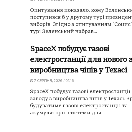
Опитування показало, кому Зеленськ
поступився б у другому турі президе
виборів. Згідно з опитуванням "Социс"
турі Зеленський набрав...
SpaceX побудує газові
електростанції для нового 
виробництва чіпів у Техасі
7 СЕРПНЯ, 2026 / 01:16
SpaceX побудує газові електростанції
заводу з виробництва чіпів у Техасі. S
будуватиме газові електростанції та
акумуляторні системи для...