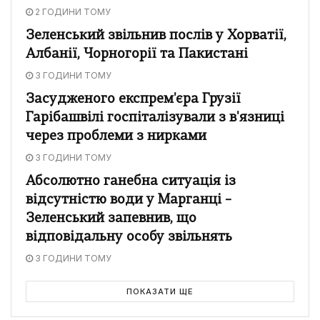
2 ГОДИНИ ТОМУ
Зеленський звільнив послів у Хорватії,
Албанії, Чорногорії та Пакистані
3 ГОДИНИ ТОМУ
Засудженого експрем'єра Грузії
Гарібашвілі госпіталізували з в'язниці
через проблеми з нирками
3 ГОДИНИ ТОМУ
Абсолютно ганебна ситуація із
відсутністю води у Марганці –
Зеленський запевнив, що
відповідальну особу звільнять
3 ГОДИНИ ТОМУ
ПОКАЗАТИ ЩЕ