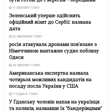
бути готові до 1 вересня – Корецький
17 ХВИЛИН ТОМУ
Зеленський уперше здійснить
офіційний візит до Сербії: названа
дата
22 ХВИЛИНИ ТОМУ
росія атакувала дронами пов’язане з
Німеччиною вантажне судно поблизу
Одеси
39 ХВИЛИН ТОМУ
Американська експертка назвала
чотирьох можливих кандидатів на
посаду посла України у США
1 ГОДИНУ ТОМУ
У Гданську чоловік напав на українця
та поляків, назвавши їх "бандерівцями"