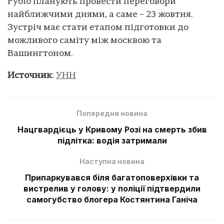
Рубіо планують провести переговори
найближчими днями, а саме – 23 жовтня.
Зустріч має стати етапом підготовки до
можливого саміту між москвою та
Вашингтоном.
Источник
:
УНН
Попередня новина
Нацгвардієць у Кривому Розі на смерть збив
підлітка: водія затримали
Наступна новина
Припаркувався біля багатоповерхівки та
вистрелив у голову: у поліції підтвердили
самогубство блогера Костянтина Ганіча