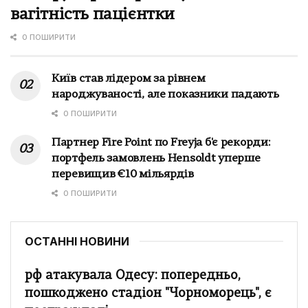
вагітність пацієнтки
0 ПОШИРИТИ
Київ став лідером за рівнем
народжуваності, але показники падають
0 ПОШИРИТИ
Партнер Fire Point по Freyja б'є рекорди:
портфель замовлень Hensoldt уперше
перевищив €10 мільярдів
0 ПОШИРИТИ
ОСТАННІ НОВИНИ
рф атакувала Одесу: попередньо,
пошкоджено стадіон "Чорноморець", є