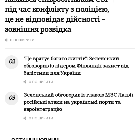
під час конфлікту з поліцією,
це не відповідає дійсності –
зовнішня розвідка
0 ПОШИРИТИ
"Це врятує багато життів": Зеленський
обговорив із лідером Фінляндії захист від
балістики для України
0 ПОШИРИТИ
Зеленський обговорив із главою МЗС Латвії
російські атаки на українські порти та
євроінтеграцію
0 ПОШИРИТИ
ОСТАННІ НОВИНИ