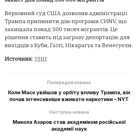
захист для понад 530 000 мігрантів
Верховний суд США дозволив адміністрації
Трампа припинити дію програми CHNV, що
захищала понад 500 тисяч мігрантів. Це
рішення ставить під загрозу депортацію для
вихідців з Куби, Гаїті, Нікарагуа та Венесуели.
Источник
:
УНН
Попередня новина
Коли Маск увійшов у орбіту впливу Трампа, він
почав інтенсивніше вживати наркотики – NYT
Наступна новина
Микола Азаров став академіком російської
академії наук