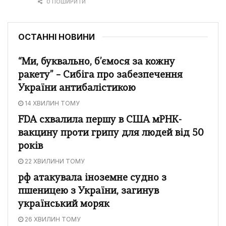
0 ПОШИРИТИ
ОСТАННІ НОВИНИ
“Ми, буквально, б’ємося за кожну
ракету” – Сибіга про забезпечення
України антибалістикою
14 ХВИЛИН ТОМУ
FDA схвалила першу в США мРНК-
вакцину проти грипу для людей від 50
років
22 ХВИЛИНИ ТОМУ
рф атакувала іноземне судно з
пшеницею з України, загинув
український моряк
26 ХВИЛИН ТОМУ