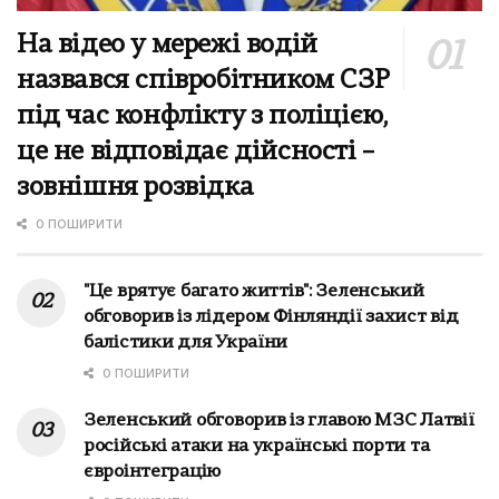
На відео у мережі водій
назвався співробітником СЗР
під час конфлікту з поліцією,
це не відповідає дійсності –
зовнішня розвідка
0 ПОШИРИТИ
"Це врятує багато життів": Зеленський
обговорив із лідером Фінляндії захист від
балістики для України
0 ПОШИРИТИ
Зеленський обговорив із главою МЗС Латвії
російські атаки на українські порти та
євроінтеграцію