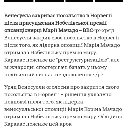
Венесуела закриває посольство в Норвегії
після присудження Нобелівської премії
опозиціонерці Марії Мачадо – ВВС
<p>Уряд
Венесуели закрив своє посольство в Норвегії
після того, як лідерка опозиції Марія Мачадо
отримала Нобелівську премію миру.
Каракас пояснює це "реструктуризацією", але
міжнародні спостерігачі бачать у цьому
політичний сигнал невдоволення.</p>
Уряд Венесуели оголосив про закриття свого
посольства в Норвегії – рішення ухвалено
невдовзі після того, як лідерка
венесуельської опозиції Марія Коріна Мачадо
отримала Нобелівську премію миру. Офіційно
Каракас пояснює цей крок