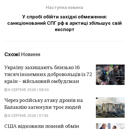
Наступна новина
У спробі обійти західні обмеження:
санкціонований СПГ рф в арктиці збільшує свій
експорт
Схожі
Новини
Україну захищають близько 16
тисяч іноземних добровольців із 72
країн – військовий омбудсман
6 СЕРПНЯ, 2026 / 08:00
Через російську атаку дронів на
Балаклію загинули троє людей
6 СЕРПНЯ, 2026 / 07:55
США відновили повний обмін