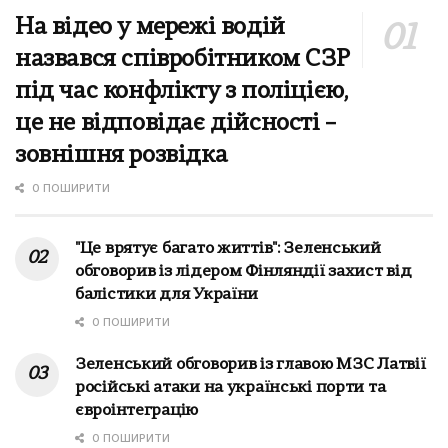
На відео у мережі водій
назвався співробітником СЗР
під час конфлікту з поліцією,
це не відповідає дійсності –
зовнішня розвідка
0 ПОШИРИТИ
"Це врятує багато життів": Зеленський
обговорив із лідером Фінляндії захист від
балістики для України
0 ПОШИРИТИ
Зеленський обговорив із главою МЗС Латвії
російські атаки на українські порти та
євроінтеграцію
0 ПОШИРИТИ