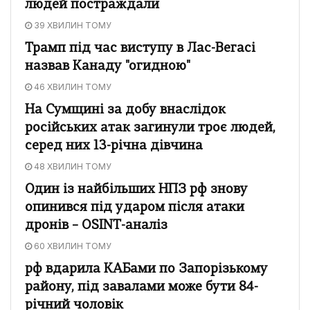
людей постраждали
39 ХВИЛИН ТОМУ
Трамп під час виступу в Лас-Вегасі
назвав Канаду "огидною"
46 ХВИЛИН ТОМУ
На Сумщині за добу внаслідок
російських атак загинули троє людей,
серед них 13-річна дівчина
48 ХВИЛИН ТОМУ
Один із найбільших НПЗ рф знову
опинився під ударом після атаки
дронів – OSINT-аналіз
60 ХВИЛИН ТОМУ
рф вдарила КАБами по Запорізькому
району, під завалами може бути 84-
річний чоловік