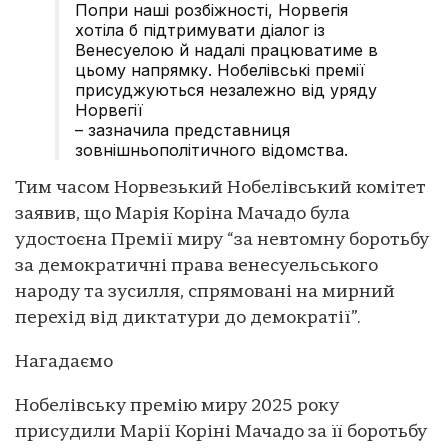
Попри наші розбіжності, Норвегія
хотіла б підтримувати діалог із
Венесуелою й надалі працюватиме в
цьому напрямку. Нобелівські премії
присуджуються незалежно від уряду
Норвегії
– зазначила представниця
зовнішньополітичного відомства.
Тим часом Норвезький Нобелівський комітет
заявив, що Марія Коріна Мачадо була
удостоєна Премії миру “за невтомну боротьбу
за демократичні права венесуельського
народу та зусилля, спрямовані на мирний
перехід від диктатури до демократії”.
Нагадаємо
Нобелівську премію миру 2025 року
присудили Марії Коріні Мачадо за її боротьбу